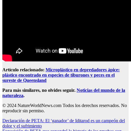
Artículo relacionado:
Microplástico en depredadores ápice:
plástico encontrado en especies de tiburones y peces en el
sureste de Queensland
Para más similares, no olvides seguir.
Noticias del mundo de la
naturaleza
.
© 2024 NatureWorldNews.com Todos los derechos reservados. No
reproducir sin permiso.
Post
Declaración de PETA: El ‘ganador’ de Iditarod es un campeón del
dolor y el sufrimiento
navigation