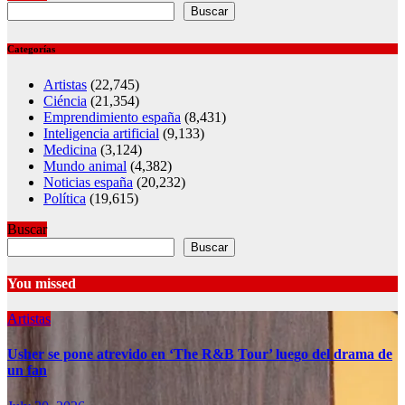
Buscar
Categorías
Artistas
(22,745)
Ciéncia
(21,354)
Emprendimiento españa
(8,431)
Inteligencia artificial
(9,133)
Medicina
(3,124)
Mundo animal
(4,382)
Noticias españa
(20,232)
Política
(19,615)
Buscar
Buscar
You missed
Artistas
Usher se pone atrevido en ‘The R&B Tour’ luego del drama de
un fan