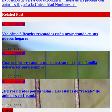
Exposición de PETA que expondrá la historia de las pruebas con
animales llegará a la Universidad Northwestern
Related Post
Mundo animal
Vea cómo 6 Beagles rescatados están prosperando en sus
nuevos hogares
Jul 29, 2026
Mundo animal
Cuatro dúos rescatados que muestran por qué la familia
debería ser para siempre
Jul 28, 2026
Mundo animal
¿Perros heridos por las vistas? Las estafas de “rescate” de
animales en Uganda
Jul 28, 2026
Buscar