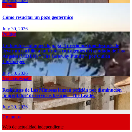
July 30, 2026
Ciéncia
Cómo resucitar un pozo geotérmico
July 30, 2026
Política
Un hombre enloquecido paga el precio máximo después de
llevar un cuchillo a un tiroteo con agentes del condado de Los
Ángeles (VIDEO) * The Gateway Pundit * por Cullen
Linebarger
July 30, 2026
Noticias españa
Residentes de Las Mimosas lanzan petición por disminución
‘inaceptable’ de servicios básicos – The Leader
July 30, 2026
7 minutos
Web de actualidad independiente