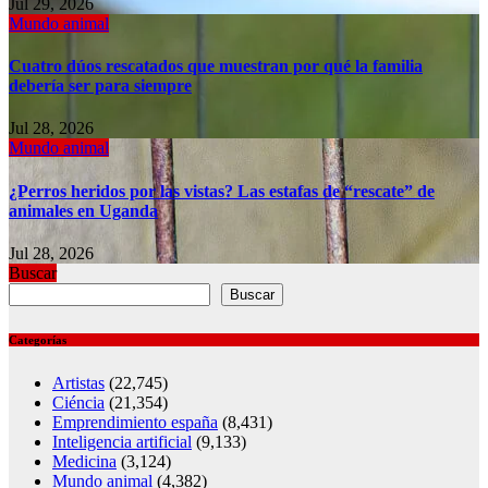
Jul 29, 2026
Mundo animal
Cuatro dúos rescatados que muestran por qué la familia
debería ser para siempre
Jul 28, 2026
Mundo animal
¿Perros heridos por las vistas? Las estafas de “rescate” de
animales en Uganda
Jul 28, 2026
Buscar
Buscar
Categorías
Artistas
(22,745)
Ciéncia
(21,354)
Emprendimiento españa
(8,431)
Inteligencia artificial
(9,133)
Medicina
(3,124)
Mundo animal
(4,382)