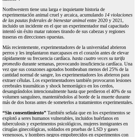
Northwestern tiene una larga e inquietante historia de
experimentación animal cruel y arcaica, acumulando
14 violaciones
de las pautas federales de bienestar animal
entre 2020 y 2021,
incluido un incidente en el que un experimentador mal capacitado
intentó sin éxito matar ratones tirando de sus cabezas y regiones
traseras en direcciones opuestas.
Más recientemente, experimentadores de la universidad abrieron
perros y les implantaron marcapasos en el corazón antes de elevar
rápidamente su frecuencia cardíaca.
hasta cuatro veces su tarifa
promedio
durante semanas, provocando insuficiencia cardíaca. Una
vez que sus corazones agotados bombeaban menos del 25% de la
cantidad normal de sangre, los experimentadores los abrieron para
extraer células. Los experimentadores también provocaron lesiones
cerebrales traumáticas y shock hemorrágico en los cerdos,
desangrándolos intencionalmente hasta que perdieron el 40% de su
volumen sanguíneo, manteniéndolos al borde de la muerte durante
más de dos horas antes de someterlos a tratamientos experimentales.
“Sin consentimiento”
También señala que en los experimentos se
explotó a seres humanos vulnerables, incluidos huérfanos en
tuberculosis y experimentos psicológicos, mujeres inmigrantes en
cirugías ginecológicas, soldados en pruebas de LSD y gases
venenosos, y hombres negros empobrecidos en experimentos con