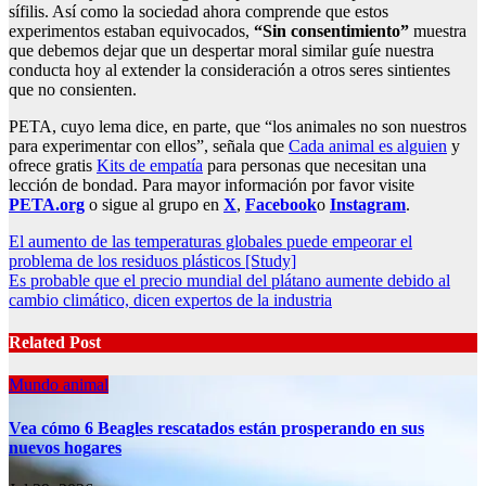
sífilis. Así como la sociedad ahora comprende que estos
experimentos estaban equivocados,
“Sin consentimiento”
muestra
que debemos dejar que un despertar moral similar guíe nuestra
conducta hoy al extender la consideración a otros seres sintientes
que no consienten.
PETA, cuyo lema dice, en parte, que “los animales no son nuestros
para experimentar con ellos”, señala que
Cada animal es alguien
y
ofrece gratis
Kits de empatía
para personas que necesitan una
lección de bondad. Para mayor información por favor visite
PETA.org
o sigue al grupo en
X
,
Facebook
o
Instagram
.
Post
El aumento de las temperaturas globales puede empeorar el
problema de los residuos plásticos [Study]
navigation
Es probable que el precio mundial del plátano aumente debido al
cambio climático, dicen expertos de la industria
Related Post
Mundo animal
Vea cómo 6 Beagles rescatados están prosperando en sus
nuevos hogares