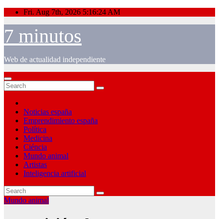
Skip
Fri. Aug 7th, 2026
5:16:25 AM
to
content
7 minutos
Web de actualidad independiente
Noticias españa
Emprendimiento españa
Política
Medicina
Ciéncia
Mundo animal
Artistas
Inteligencia artificial
Mundo animal