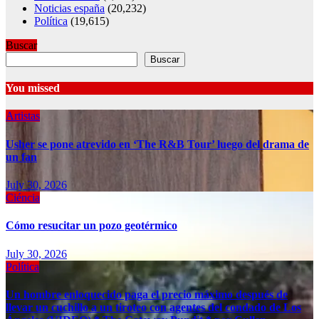
Noticias españa
(20,232)
Política
(19,615)
Buscar
Buscar
You missed
Artistas
Usher se pone atrevido en ‘The R&B Tour’ luego del drama de
un fan
July 30, 2026
Ciéncia
Cómo resucitar un pozo geotérmico
July 30, 2026
Política
Un hombre enloquecido paga el precio máximo después de
llevar un cuchillo a un tiroteo con agentes del condado de Los