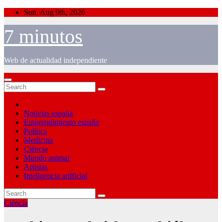
Skip
Sun. Aug 9th, 2026
to
content
7 minutos
Web de actualidad independiente
Noticias españa
Emprendimiento españa
Política
Medicina
Ciéncia
Mundo animal
Artistas
Inteligencia artificial
Ciéncia