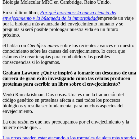
Biología Molecular MRC en Cambridge, Reino Unido.
En su último libro,
Por qué morimos: la nueva ciencia del
envejecimiento y la búsqueda de la inmortalidad
emprende un viaje
por la biología más avanzada del envejecimiento humano y se
pregunta si será posible prolongar nuestra vida en un futuro
próximo.
el habla con
Científico nuevo
sobre los recientes avances en nuestro
conocimiento sobre las causas del envejecimiento, lo cerca que
estamos de crear terapias para combatirlo y las posibles
consecuencias si lo logramos.
Graham Lawton: ¿Qué te inspiró a tomarte un descanso de una
carrera de gran éxito investigando cómo las células producen
proteínas para escribir un libro sobre el envejecimiento?
Venki Ramakrishnan: Dos cosas. Una es que la traducción del
código genético en proteínas afecta a casi todos los procesos
biológicos y resulta ser fundamental para muchos aspectos del
envejecimiento.
La otra razón es que nos preocupamos por el envejecimiento y la
muerte desde que…
Post
Las orcas pueden estar atacando a los rorcuales de aleta más grandes