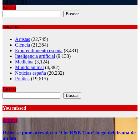
Jul 30, 2026
Buscar
Buscar
Categorías
Artistas
(22,745)
Ciéncia
(21,354)
Emprendimiento españa
(8,431)
Inteligencia artificial
(9,133)
Medicina
(3,124)
Mundo animal
(4,382)
Noticias españa
(20,232)
Política
(19,615)
Buscar
Buscar
You missed
Artistas
Usher se pone atrevido en ‘The R&B Tour’ luego del drama de
un fan