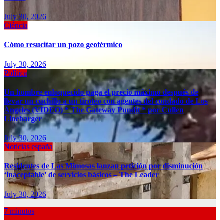
July 30, 2026
Ciéncia
Cómo resucitar un pozo geotérmico
July 30, 2026
Política
Un hombre enloquecido paga el precio máximo después de
llevar un cuchillo a un tiroteo con agentes del condado de Los
Ángeles (VIDEO) * The Gateway Pundit * por Cullen
Linebarger
July 30, 2026
Noticias españa
Residentes de Las Mimosas lanzan petición por disminución
‘inaceptable’ de servicios básicos – The Leader
July 30, 2026
7 minutos