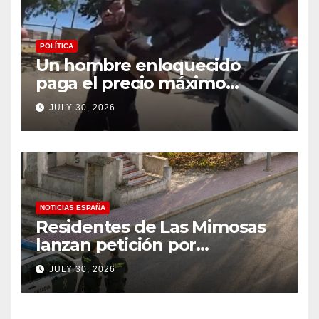
POLÍTICA
Un hombre enloquecido
paga el precio máximo
después de llevar un cuchillo
JULY 30, 2026
a un tiroteo con agentes del
condado de Los Ángeles
(VIDEO) * The Gateway
Pundit * por Cullen
Linebarger
NOTICIAS ESPAÑA
Residentes de Las Mimosas
lanzan petición por
disminución ‘inaceptable’ de
JULY 30, 2026
servicios básicos – The
Leader