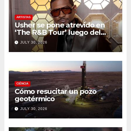
ARTISTAS
Usher se pone atrevido en
‘The R&B Tour’ luego del
drama de un fan
JULY 30, 2026
CIÉNCIA
Cómo resucitar un pozo
geotérmico
JULY 30, 2026