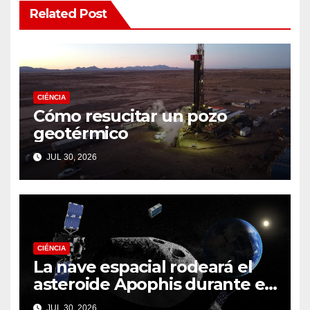
Related Post
CIÉNCIA
Cómo resucitar un pozo
geotérmico
JUL 30, 2026
CIÉNCIA
La nave espacial rodeará el
asteroide Apophis durante el
fatídico sobrevuelo de la
JUL 30, 2026