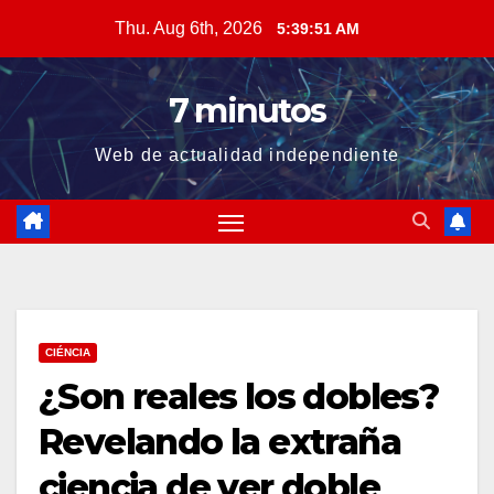
Skip
Thu. Aug 6th, 2026
5:39:52 AM
to
content
7 minutos
Web de actualidad independiente
CIÉNCIA
¿Son reales los dobles?
Revelando la extraña
ciencia de ver doble