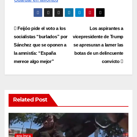
Post
Feijóo pide el voto a los
Los aspirantes a
socialistas “burlados” por
vicepresidente de Trump
navigation
Sánchez que se oponen a
se apresuran a lamer las
la amnistía: “España
botas de un delincuente
merece algo mejor”
convicto
Related Post
POLÍTICA