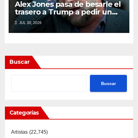
Alex Jones pasa de besarle el
trasero a Trump a pedir un
impeachment
JUL 30, 2026
Buscar
Buscar
Categorías
Artistas
(22,745)