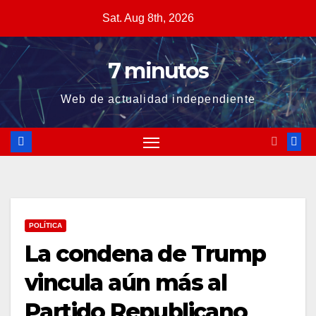
Skip
Sat. Aug 8th, 2026
to
content
7 minutos
Web de actualidad independiente
POLÍTICA
La condena de Trump
vincula aún más al
Partido Republicano