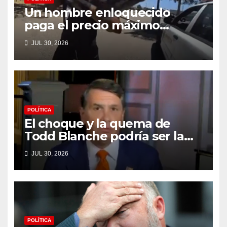
Un hombre enloquecido
paga el precio máximo
después de llevar un cuchillo
JUL 30, 2026
a un tiroteo con agentes del
condado de Los Ángeles
(VIDEO) * The Gateway Pundit
* por Cullen Linebarger
POLÍTICA
El choque y la quema de
Todd Blanche podría ser la
máxima humillación de
JUL 30, 2026
Trump
POLÍTICA