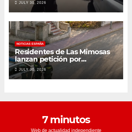
JULY 30, 2026
a un tiroteo con agentes del
condado de Los Ángeles
(VIDEO) * The Gateway
Pundit * por Cullen
Linebarger
NOTICIAS ESPAÑA
Residentes de Las Mimosas
lanzan petición por
disminución ‘inaceptable’ de
JULY 30, 2026
servicios básicos – The
Leader
7 minutos
Web de actualidad independiente