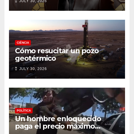
JULY 30, 2026
CIÉNCIA
Cómo resucitar un pozo
geotérmico
JULY 30, 2026
POLÍTICA
Un hombre enloquecido
paga el precio máximo
después de llevar un cuchillo