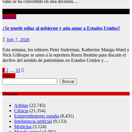
vatio se ha convertido en una decisión.…
Política
¿Se puede odiar al gobierno y aún amar a Estados Unidos?
July 7, 2026
Esta semana, los editores Peter Suderman, Katherine Mangu-Ward y
Nick Gillespie se unen a la reportera Reem Ibrahim para discutir el
declive del sentido de patriotismo en Estados Unidos y…
Posts
1
2
…
33
Buscar
pagination
Buscar
Categorías
Artistas
(22,745)
Ciéncia
(21,354)
Emprendimiento españa
(8,431)
Inteligencia artificial
(9,133)
Medicina
(3,124)
Mundo animal
(4,382)