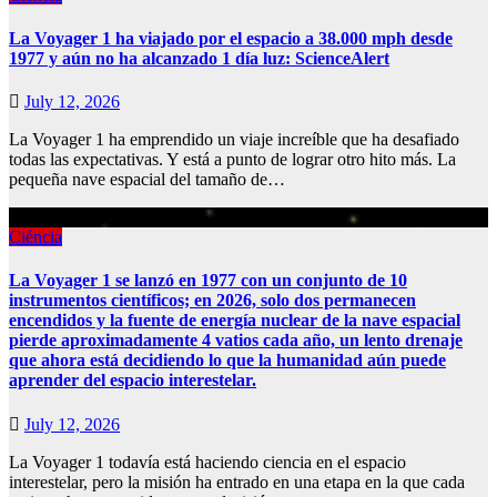
La Voyager 1 ha viajado por el espacio a 38.000 mph desde
1977 y aún no ha alcanzado 1 día luz: ScienceAlert
July 12, 2026
La Voyager 1 ha emprendido un viaje increíble que ha desafiado
todas las expectativas. Y está a punto de lograr otro hito más. La
pequeña nave espacial del tamaño de…
Ciéncia
La Voyager 1 se lanzó en 1977 con un conjunto de 10
instrumentos científicos; en 2026, solo dos permanecen
encendidos y la fuente de energía nuclear de la nave espacial
pierde aproximadamente 4 vatios cada año, un lento drenaje
que ahora está decidiendo lo que la humanidad aún puede
aprender del espacio interestelar.
July 12, 2026
La Voyager 1 todavía está haciendo ciencia en el espacio
interestelar, pero la misión ha entrado en una etapa en la que cada