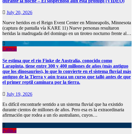
durante la noche – El sospechoso aún está prófugo (VIDEO)
July 20, 2026
Nueve heridos en el Reign Event Center en Minneapolis, Minnesota
(captura de pantalla vía KARE 11) Nueve personas resultaron
heridas la madrugada del domingo en un tiroteo nocturno frente al…
Ciéncia
Se estima que el río Finke de Australia, conocido como
Larapinta, tiene entre 300 y 400 millones de años (más antiguo
que los dinosaurios), lo que lo convierte en el sistema fluvial más
antiguo de la Tierra y aún traza un curso que talló antes de que
el primer reptil caminara por la tierra.
July 19, 2026
Es difícil encontrarle sentido a un sistema fluvial que ha existido
durante cientos de millones de años. Pero esa es la extraordinaria
afirmación que rodea a un río australiano, cuyos…
Política