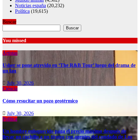
Noticias españa
(20,232)
Política
(19,615)
Buscar
Buscar
You missed
Artistas
Usher se pone atrevido en ‘The R&B Tour’ luego del drama de
un fan
July 30, 2026
Ciéncia
Cómo resucitar un pozo geotérmico
July 30, 2026
Política
Un hombre enloquecido paga el precio máximo después de
llevar un cuchillo a un tiroteo con agentes del condado de Los