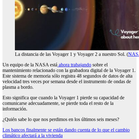
La distancia de las Voyager 1 y Voyager 2 a nuestro Sol. (
NAS
Un equipo de la NASA está
ahora trabajando
sobre el
mantenimiento relacionado con la grabadora digital de la Voyager 1.
Este sistema de memoria sólo registra 48 segundos de datos de alta
velocidad tres veces por semana desde el instrumento de ondas de
plasma a bordo.
Esto significa que cuando la Voyager 1 pierde su capacidad de
comunicarse adecuadamente, se pierde toda el resto de la
información.
¿Quién sabe lo que nos perdimos en los últimos seis meses?
Post
Los bancos finalmente se están dando cuenta de lo que el cambio
climático afectará a la vivienda