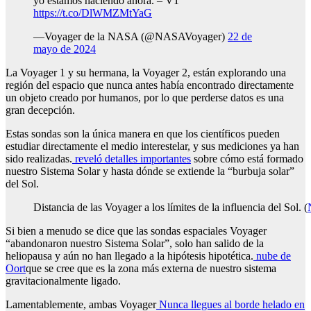
yo estamos haciendo ahora. – V1
https://t.co/DlWMZMtYaG
—Voyager de la NASA (@NASAVoyager)
22 de
mayo de 2024
La Voyager 1 y su hermana, la Voyager 2, están explorando una
región del espacio que nunca antes había encontrado directamente
un objeto creado por humanos, por lo que perderse datos es una
gran decepción.
Estas sondas son la única manera en que los científicos pueden
estudiar directamente el medio interestelar, y sus mediciones ya han
sido realizadas.
reveló detalles importantes
sobre cómo está formado
nuestro Sistema Solar y hasta dónde se extiende la “burbuja solar”
del Sol.
Distancia de las Voyager a los límites de la influencia del Sol. (
Si bien a menudo se dice que las sondas espaciales Voyager
“abandonaron nuestro Sistema Solar”, solo han salido de la
heliopausa y aún no han llegado a la hipótesis hipotética.
nube de
Oort
que se cree que es la zona más externa de nuestro sistema
gravitacionalmente ligado.
Lamentablemente, ambas Voyager
Nunca llegues al borde helado en