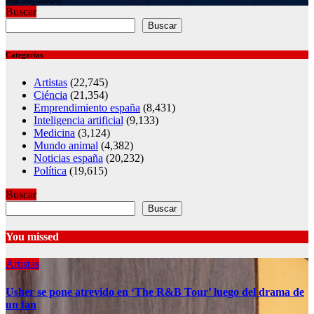
Buscar
Buscar
Categorías
Artistas
(22,745)
Ciéncia
(21,354)
Emprendimiento españa
(8,431)
Inteligencia artificial
(9,133)
Medicina
(3,124)
Mundo animal
(4,382)
Noticias españa
(20,232)
Política
(19,615)
Buscar
Buscar
You missed
Artistas
Usher se pone atrevido en ‘The R&B Tour’ luego del drama de
un fan