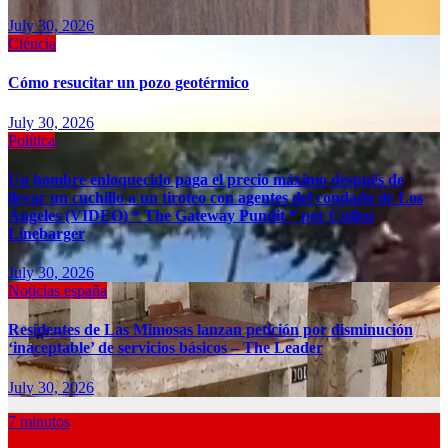
July 30, 2026
Ciéncia
Cómo resucitar un pozo geotérmico
July 30, 2026
Política
Un hombre enloquecido paga el precio máximo después de
llevar un cuchillo a un tiroteo con agentes del condado de Los
Ángeles (VIDEO) * The Gateway Pundit * por Cullen
Linebarger
July 30, 2026
Noticias españa
Residentes de Las Mimosas lanzan petición por disminución
‘inaceptable’ de servicios básicos – The Leader
July 30, 2026
7 minutos