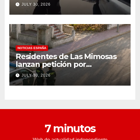
después de llevar un cuchillo
JULY 30, 2026
a un tiroteo con agentes del
condado de Los Ángeles
(VIDEO) * The Gateway
Pundit * por Cullen
Linebarger
NOTICIAS ESPAÑA
Residentes de Las Mimosas
lanzan petición por
disminución ‘inaceptable’ de
JULY 30, 2026
servicios básicos – The
Leader
7 minutos
Web de actualidad independiente