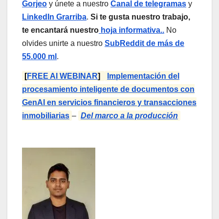
Gorjeo
y únete a nuestro
Canal de telegramas
y
LinkedIn Gr
arriba
.
Si te gusta nuestro trabajo,
te encantará nuestro
hoja informativa..
No
olvides unirte a nuestro
SubReddit de más de
55.000 ml
.
[
FREE AI WEBINAR
]
Implementación del
procesamiento inteligente de documentos con
GenAI en servicios financieros y transacciones
inmobiliarias
–
Del marco a la producción