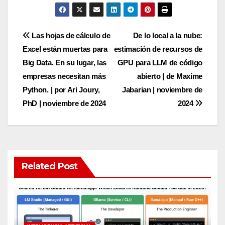
Post
Las hojas de cálculo de
De lo local a la nube:
Excel están muertas para
estimación de recursos de
navigation
Big Data. En su lugar, las
GPU para LLM de código
empresas necesitan más
abierto | de Maxime
Python. | por Ari Joury,
Jabarian | noviembre de
PhD | noviembre de 2024
2024
Related Post