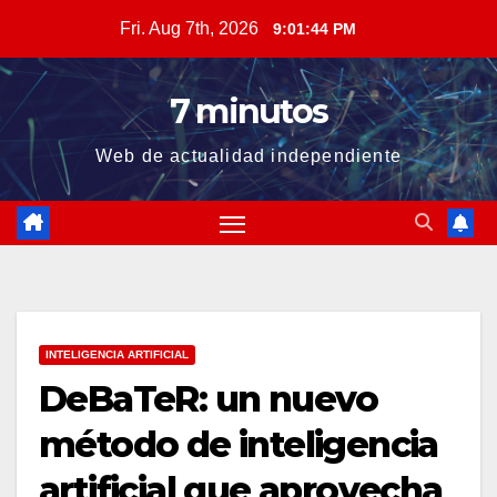
Skip
Fri. Aug 7th, 2026
9:01:45 PM
to
content
7 minutos
Web de actualidad independiente
INTELIGENCIA ARTIFICIAL
DeBaTeR: un nuevo
método de inteligencia
artificial que aprovecha