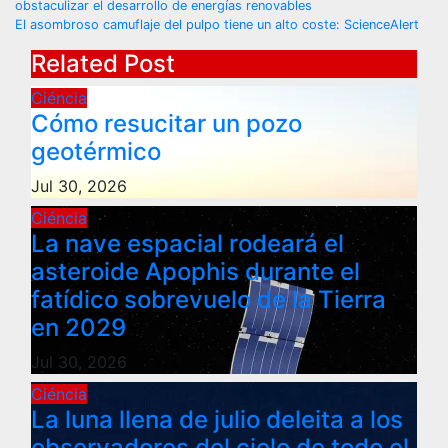
obstaculizar el desarrollo de energías renovables
navigation
El asombroso camuflaje del pulpo tiene un alto coste: ScienceAlert
Related Post
Ciéncia
Cómo resucitar un pozo
geotérmico
Jul 30, 2026
Ciéncia
La nave espacial rodeará el
asteroide Apophis durante el
fatídico sobrevuelo de la Tierra
en 2029
Jul 30, 2026
Ciéncia
La luna llena de julio deleita a los
observadores del cielo de todo el