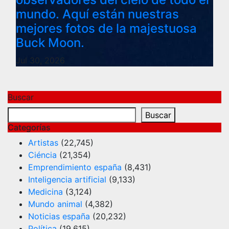
mundo. Aquí están nuestras
mejores fotos de la majestuosa
Buck Moon.
Jul 30, 2026
Buscar
Buscar
Categorías
Artistas
(22,745)
Ciéncia
(21,354)
Emprendimiento españa
(8,431)
Inteligencia artificial
(9,133)
Medicina
(3,124)
Mundo animal
(4,382)
Noticias españa
(20,232)
Política
(19,615)