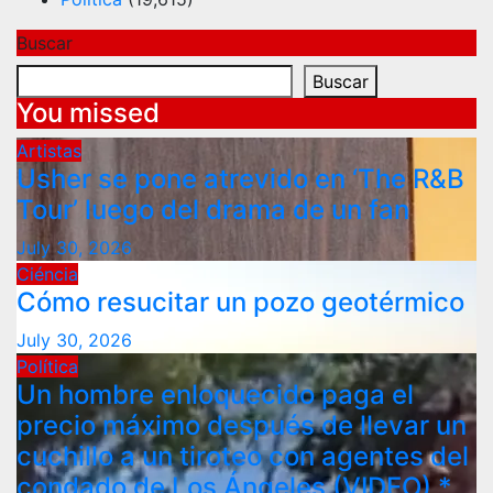
Buscar
Buscar
You missed
Artistas
Usher se pone atrevido en ‘The R&B
Tour’ luego del drama de un fan
July 30, 2026
Ciéncia
Cómo resucitar un pozo geotérmico
July 30, 2026
Política
Un hombre enloquecido paga el
precio máximo después de llevar un
cuchillo a un tiroteo con agentes del
condado de Los Ángeles (VIDEO) *