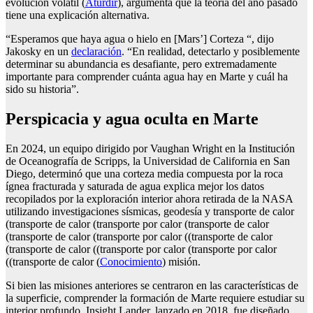
evolución volátil (
Aturdir
), argumenta que la teoría del año pasado
tiene una explicación alternativa.
“Esperamos que haya agua o hielo en [Mars’] Corteza “, dijo
Jakosky en un
declaración
. “En realidad, detectarlo y posiblemente
determinar su abundancia es desafiante, pero extremadamente
importante para comprender cuánta agua hay en Marte y cuál ha
sido su historia”.
Perspicacia y agua oculta en Marte
En 2024, un equipo dirigido por Vaughan Wright en la Institución
de Oceanografía de Scripps, la Universidad de California en San
Diego, determinó que una corteza media compuesta por la roca
ígnea fracturada y saturada de agua explica mejor los datos
recopilados por la exploración interior ahora retirada de la NASA
utilizando investigaciones sísmicas, geodesía y transporte de calor
(transporte de calor (transporte por calor (transporte de calor
(transporte de calor (transporte por calor ((transporte de calor
(transporte de calor ((transporte por calor (transporte por calor
((transporte de calor (
Conocimiento
) misión.
Si bien las misiones anteriores se centraron en las características de
la superficie, comprender la formación de Marte requiere estudiar su
interior profundo. Insight Lander, lanzado en 2018, fue diseñado