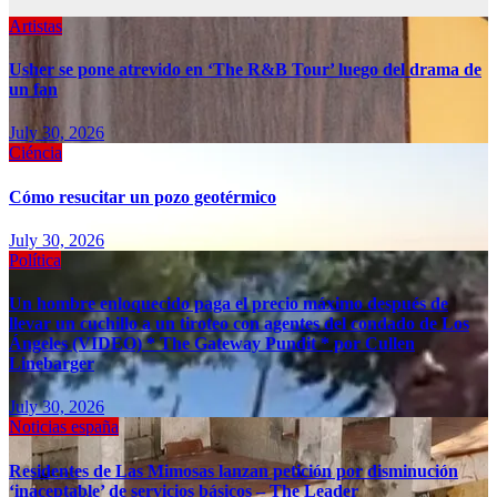
Artistas
Usher se pone atrevido en ‘The R&B Tour’ luego del drama de
un fan
July 30, 2026
Ciéncia
Cómo resucitar un pozo geotérmico
July 30, 2026
Política
Un hombre enloquecido paga el precio máximo después de
llevar un cuchillo a un tiroteo con agentes del condado de Los
Ángeles (VIDEO) * The Gateway Pundit * por Cullen
Linebarger
July 30, 2026
Noticias españa
Residentes de Las Mimosas lanzan petición por disminución
‘inaceptable’ de servicios básicos – The Leader