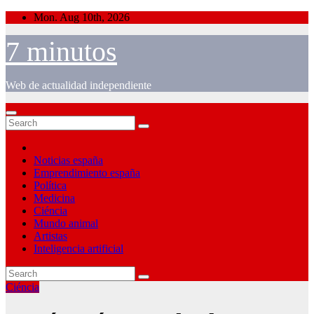
Skip
Mon. Aug 10th, 2026
to
content
7 minutos
Web de actualidad independiente
Noticias españa
Emprendimiento españa
Política
Medicina
Ciéncia
Mundo animal
Artistas
Inteligencia artificial
Ciéncia