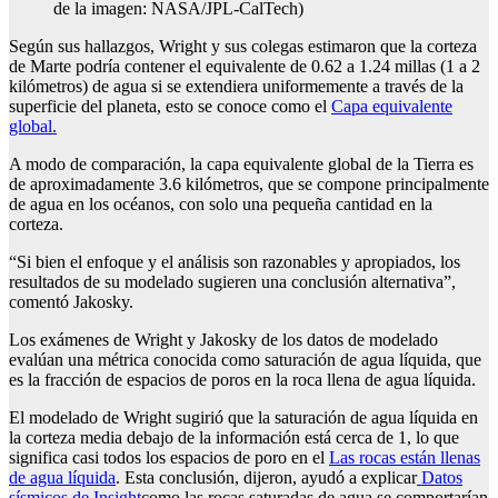
de la imagen: NASA/JPL-CalTech)
Según sus hallazgos, Wright y sus colegas estimaron que la corteza
de Marte podría contener el equivalente de 0.62 a 1.24 millas (1 a 2
kilómetros) de agua si se extendiera uniformemente a través de la
superficie del planeta, esto se conoce como el
Capa equivalente
global.
A modo de comparación, la capa equivalente global de la Tierra es
de aproximadamente 3.6 kilómetros, que se compone principalmente
de agua en los océanos, con solo una pequeña cantidad en la
corteza.
“Si bien el enfoque y el análisis son razonables y apropiados, los
resultados de su modelado sugieren una conclusión alternativa”,
comentó Jakosky.
Los exámenes de Wright y Jakosky de los datos de modelado
evalúan una métrica conocida como saturación de agua líquida, que
es la fracción de espacios de poros en la roca llena de agua líquida.
El modelado de Wright sugirió que la saturación de agua líquida en
la corteza media debajo de la información está cerca de 1, lo que
significa casi todos los espacios de poro en el
Las rocas están llenas
de agua líquida
. Esta conclusión, dijeron, ayudó a explicar
Datos
sísmicos de Insight
como las rocas saturadas de agua se comportarían