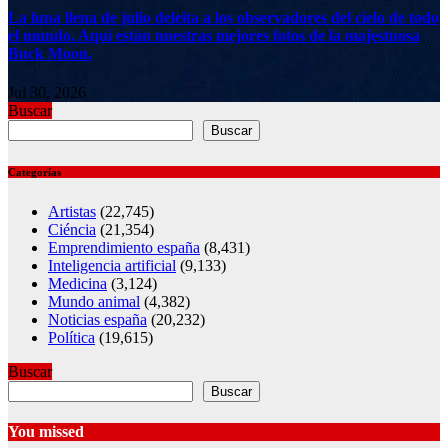
La luna llena de julio deleita a los observadores del cielo de todo
el mundo. Aquí están nuestras mejores fotos de la majestuosa
Buck Moon.
Jul 30, 2026
Buscar
Buscar
Categorías
Artistas
(22,745)
Ciéncia
(21,354)
Emprendimiento españa
(8,431)
Inteligencia artificial
(9,133)
Medicina
(3,124)
Mundo animal
(4,382)
Noticias españa
(20,232)
Política
(19,615)
Buscar
Buscar
You missed