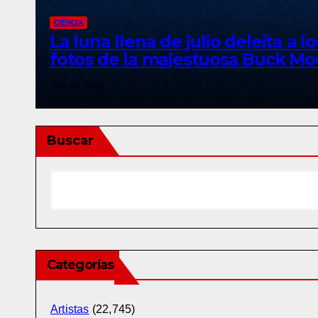
CIÉNCIA
La luna llena de julio deleita a
fotos de la majestuosa Buck Mo
JUL 30, 2026
Buscar
Categorías
Artistas
(22,745)