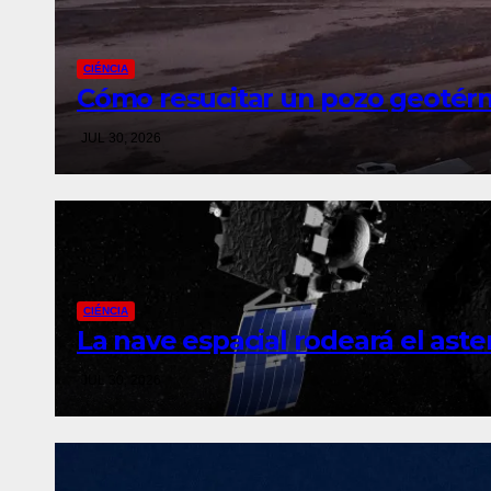
CIÉNCIA
Cómo resucitar un pozo geotér
JUL 30, 2026
CIÉNCIA
La nave espacial rodeará el aste
JUL 30, 2026