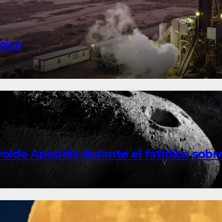
mico
roide Apophis durante el fatídico sobr