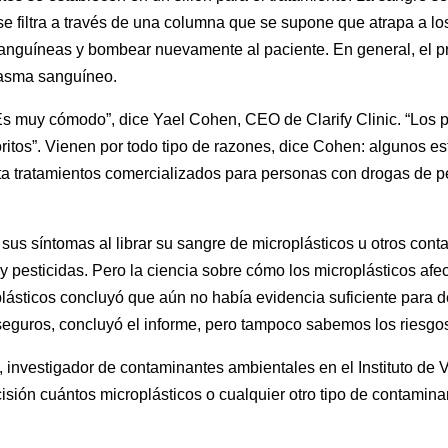
e filtra a través de una columna que se supone que atrapa a lo
sanguíneas y bombear nuevamente al paciente. En general, el pr
plasma sanguíneo.
Es muy cómodo”, dice Yael Cohen, CEO de Clarify Clinic. “Los 
tos”. Vienen por todo tipo de razones, dice Cohen: algunos está
cuta tratamientos comercializados para personas con drogas de 
 sus síntomas al librar su sangre de microplásticos u otros co
y pesticidas. Pero la ciencia sobre cómo los microplásticos afe
lásticos concluyó que aún no había evidencia suficiente para de
guros, concluyó el informe, pero tampoco sabemos los riesgos
, investigador de contaminantes ambientales en el Instituto de
cisión cuántos microplásticos o cualquier otro tipo de contamin