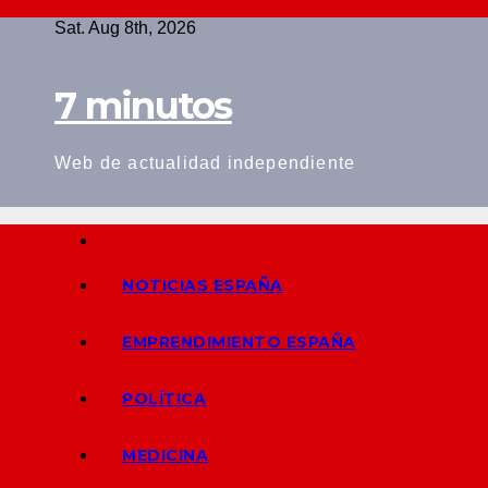
Skip
Sat. Aug 8th, 2026
to
content
7 minutos
Web de actualidad independiente
NOTICIAS ESPAÑA
EMPRENDIMIENTO ESPAÑA
POLÍTICA
MEDICINA