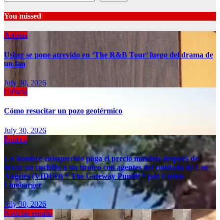
You missed
Artistas
Usher se pone atrevido en ‘The R&B Tour’ luego del drama de
un fan
July 30, 2026
Ciéncia
Cómo resucitar un pozo geotérmico
July 30, 2026
Política
Un hombre enloquecido paga el precio máximo después de
llevar un cuchillo a un tiroteo con agentes del condado de Los
Ángeles (VIDEO) * The Gateway Pundit * por Cullen
Linebarger
July 30, 2026
Noticias españa