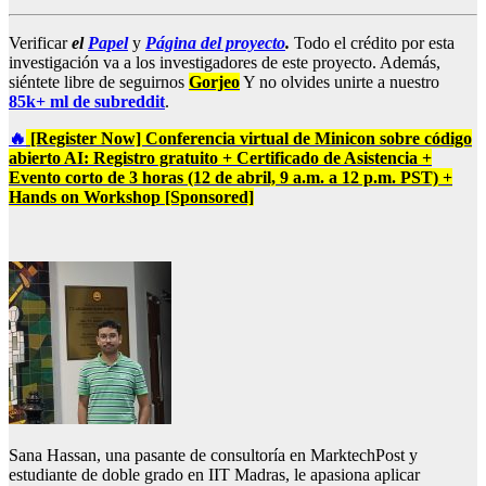
Verificar
el
Papel
y
Página del proyecto
.
Todo el crédito por esta
investigación va a los investigadores de este proyecto. Además,
siéntete libre de seguirnos
Gorjeo
Y no olvides unirte a nuestro
85k+ ml de subreddit
.
🔥
[Register Now] Conferencia virtual de Minicon sobre código
abierto AI: Registro gratuito + Certificado de Asistencia +
Evento corto de 3 horas (12 de abril, 9 a.m. a 12 p.m. PST) +
Hands on Workshop [Sponsored]
Sana Hassan, una pasante de consultoría en MarktechPost y
estudiante de doble grado en IIT Madras, le apasiona aplicar