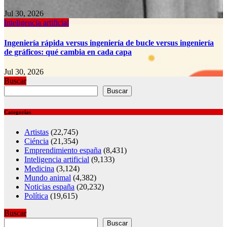
Jul 30, 2026
Inteligencia artificial
Ingeniería rápida versus ingeniería de bucle versus ingeniería
de gráficos: qué cambia en cada capa
Jul 30, 2026
Buscar
Buscar
Categorías
Artistas
(22,745)
Ciéncia
(21,354)
Emprendimiento españa
(8,431)
Inteligencia artificial
(9,133)
Medicina
(3,124)
Mundo animal
(4,382)
Noticias españa
(20,232)
Política
(19,615)
Buscar
Buscar