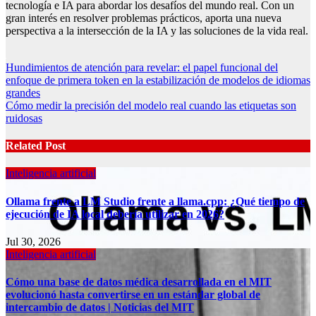
tecnología e IA para abordar los desafíos del mundo real. Con un
gran interés en resolver problemas prácticos, aporta una nueva
perspectiva a la intersección de la IA y las soluciones de la vida real.
Post
Hundimientos de atención para revelar: el papel funcional del
enfoque de primera token en la estabilización de modelos de idiomas
navigation
grandes
Cómo medir la precisión del modelo real cuando las etiquetas son
ruidosas
Related Post
Inteligencia artificial
Ollama frente a LM Studio frente a llama.cpp: ¿Qué tiempo de
ejecución de IA local debería utilizar en 2026?
Jul 30, 2026
Inteligencia artificial
Cómo una base de datos médica desarrollada en el MIT
evolucionó hasta convertirse en un estándar global de
intercambio de datos | Noticias del MIT