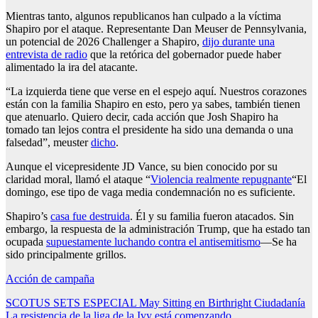
Mientras tanto, algunos republicanos han culpado a la víctima
Shapiro por el ataque. Representante Dan Meuser de Pennsylvania,
un potencial de 2026 Challenger a Shapiro,
dijo durante una
entrevista de radio
que la retórica del gobernador puede haber
alimentado la ira del atacante.
“La izquierda tiene que verse en el espejo aquí. Nuestros corazones
están con la familia Shapiro en esto, pero ya sabes, también tienen
que atenuarlo. Quiero decir, cada acción que Josh Shapiro ha
tomado tan lejos contra el presidente ha sido una demanda o una
falsedad”, meuster
dicho
.
Aunque el vicepresidente JD Vance, su bien conocido por su
claridad moral, llamó el ataque “
Violencia realmente repugnante
“El
domingo, ese tipo de vaga media condemnación no es suficiente.
Shapiro’s
casa fue destruida
. Él y su familia fueron atacados. Sin
embargo, la respuesta de la administración Trump, que ha estado tan
ocupada
supuestamente luchando contra el antisemitismo
—Se ha
sido principalmente grillos.
Acción de campaña
Post
SCOTUS SETS ESPECIAL May Sitting en Birthright Ciudadanía
La resistencia de la liga de la Ivy está comenzando