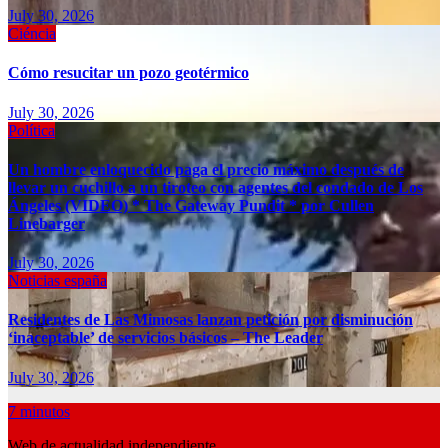
July 30, 2026
Ciéncia
Cómo resucitar un pozo geotérmico
July 30, 2026
Política
Un hombre enloquecido paga el precio máximo después de
llevar un cuchillo a un tiroteo con agentes del condado de Los
Ángeles (VIDEO) * The Gateway Pundit * por Cullen
Linebarger
July 30, 2026
Noticias españa
Residentes de Las Mimosas lanzan petición por disminución
‘inaceptable’ de servicios básicos – The Leader
July 30, 2026
7 minutos
Web de actualidad independiente