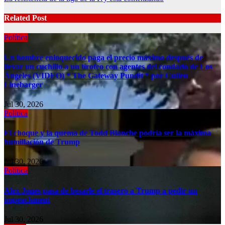
navigation
Related Post
Política
Un hombre enloquecido paga el precio máximo después de
llevar un cuchillo a un tiroteo con agentes del condado de Los
Ángeles (VIDEO) * The Gateway Pundit * por Cullen
Linebarger
Jul 30, 2026
Política
El choque y la quema de Todd Blanche podría ser la máxima
humillación de Trump
Jul 30, 2026
Política
Alex Jones pasa de besarle el trasero a Trump a pedir un
impeachment
Jul 30, 2026