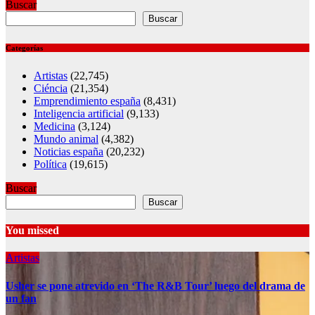
Buscar
Buscar
Categorías
Artistas
(22,745)
Ciéncia
(21,354)
Emprendimiento españa
(8,431)
Inteligencia artificial
(9,133)
Medicina
(3,124)
Mundo animal
(4,382)
Noticias españa
(20,232)
Política
(19,615)
Buscar
Buscar
You missed
Artistas
Usher se pone atrevido en ‘The R&B Tour’ luego del drama de
un fan