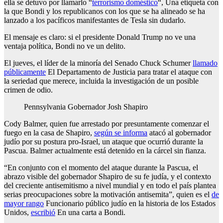
ella se detuvo por llamarlo “
terrorismo doméstico
“, Una etiqueta con
la que Bondi y los republicanos con los que se ha alineado se ha
lanzado a los pacíficos manifestantes de Tesla sin dudarlo.
El mensaje es claro: si el presidente Donald Trump no ve una
ventaja política, Bondi no ve un delito.
El jueves, el líder de la minoría del Senado Chuck Schumer
llamado
públicamente
El Departamento de Justicia para tratar el ataque con
la seriedad que merece, incluida la investigación de un posible
crimen de odio.
Pennsylvania Gobernador Josh Shapiro
Cody Balmer, quien fue arrestado por presuntamente comenzar el
fuego en la casa de Shapiro,
según se informa
atacó al gobernador
judío por su postura pro-Israel, un ataque que ocurrió durante la
Pascua. Balmer actualmente está detenido en la cárcel sin fianza.
“En conjunto con el momento del ataque durante la Pascua, el
abrazo visible del gobernador Shapiro de su fe judía, y el contexto
del creciente antisemitismo a nivel mundial y en todo el país plantea
serias preocupaciones sobre la motivación antisemita”, quien es el
de
mayor rango
Funcionario público judío en la historia de los Estados
Unidos,
escribió
En una carta a Bondi.