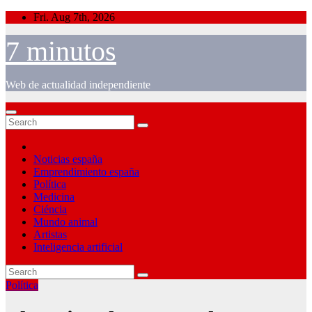
Skip
Fri. Aug 7th, 2026
to
content
7 minutos
Web de actualidad independiente
Noticias españa
Emprendimiento españa
Política
Medicina
Ciéncia
Mundo animal
Artistas
Inteligencia artificial
Política