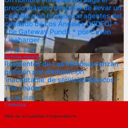
precio máximo después de llevar un
cuchillo a un tiroteo con agentes del
condado de Los Ángeles (VIDEO) *
The Gateway Pundit * por Cullen
Linebarger
July 30, 2026
Noticias españa
Residentes de Las Mimosas lanzan
petición por disminución
‘inaceptable’ de servicios básicos –
The Leader
July 30, 2026
7 minutos
Web de actualidad independiente