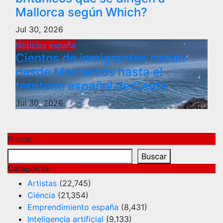
Mallorca según Which?
Jul 30, 2026
Noticias españa
Cientos de inmigrantes nadan
desde Marruecos hasta el
territorio español de Ceuta
Jul 30, 2026
Buscar
Buscar
Categorías
Artistas
(22,745)
Ciéncia
(21,354)
Emprendimiento españa
(8,431)
Inteligencia artificial
(9,133)