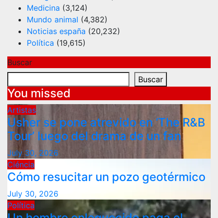
Medicina
(3,124)
Mundo animal
(4,382)
Noticias españa
(20,232)
Política
(19,615)
Buscar
Buscar
You missed
Artistas
Usher se pone atrevido en ‘The R&B
Tour’ luego del drama de un fan
July 30, 2026
Ciéncia
Cómo resucitar un pozo geotérmico
July 30, 2026
Política
Un hombre enloquecido paga el