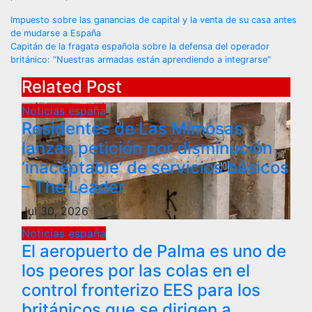
Post
Impuesto sobre las ganancias de capital y la venta de su casa antes
de mudarse a España
navigation
Capitán de la fragata española sobre la defensa del operador
británico: “Nuestras armadas están aprendiendo a integrarse”
Related Post
Noticias españa
Residentes de Las Mimosas
lanzan petición por disminución
‘inaceptable’ de servicios básicos
– The Leader
Jul 30, 2026
Noticias españa
El aeropuerto de Palma es uno de
los peores por las colas en el
control fronterizo EES para los
británicos que se dirigen a