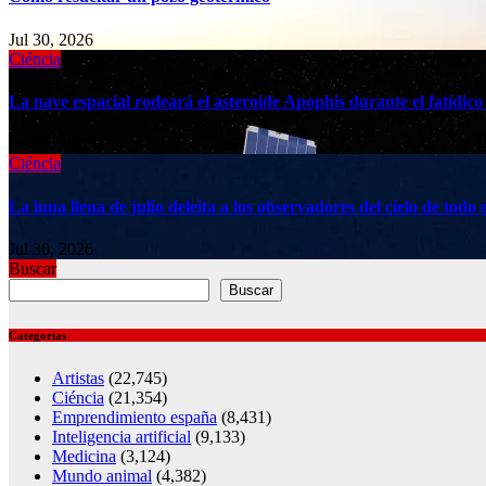
Jul 30, 2026
Ciéncia
La nave espacial rodeará el asteroide Apophis durante el fatídico
Jul 30, 2026
Ciéncia
La luna llena de julio deleita a los observadores del cielo de to
Jul 30, 2026
Buscar
Buscar
Categorías
Artistas
(22,745)
Ciéncia
(21,354)
Emprendimiento españa
(8,431)
Inteligencia artificial
(9,133)
Medicina
(3,124)
Mundo animal
(4,382)