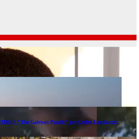
s (VIDEO) * The Gateway Pundit * por Cullen Linebarger