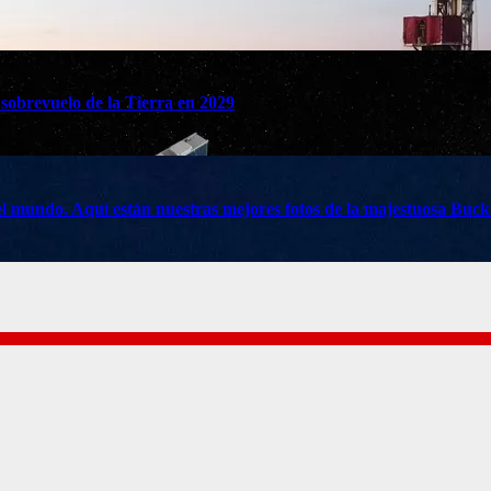
 sobrevuelo de la Tierra en 2029
do el mundo. Aquí están nuestras mejores fotos de la majestuosa Buc