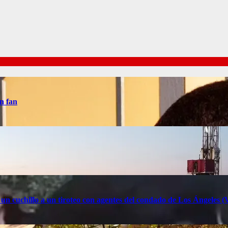
n fan
 un cuchillo a un tiroteo con agentes del condado de Los Ángele