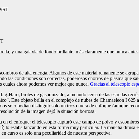
ST
rella, y una galaxia de fondo brillante, más claramente que nunca antes
escombros de alta energía. Algunos de este material remanente se agrupa
ndo las condiciones son correctas, poderosos chorros de plasma que sale
los cuales ahora podemos ver mejor que nunca,
Gracias al telescopio e
big-Haro, brotes de gas ionizado, a menudo cerca de las estrellas reci
ico”. Este objeto brilla en el complejo de nubes de Chamaeleon I 625 
mos solo podían distinguir solo un trozo fuera de enfoque (aunque recon
solución de la imagen dejó la situación borrosa.
n el enfoque: el telescopio capturó este campo de polvo y escombros 
uí) lo estaba lanzando en esta forma muy particular. La mancha difusa en
o en curso es solo una peculiaridad de nuestra perspectiva.