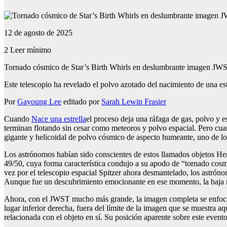
12 de agosto de 2025
2
Leer mínimo
Tornado cósmico de Star’s Birth Whirls en deslumbrante imagen JW
Este telescopio ha revelado el polvo azotado del nacimiento de una est
Por
Gayoung Lee
editado por
Sarah Lewin Frasier
Cuando
Nace una estrella
el proceso deja una ráfaga de gas, polvo y 
terminan flotando sin cesar como meteoros y polvo espacial. Pero cua
gigante y helicoidal de polvo cósmico de aspecto humeante, uno de 
Los astrónomos habían sido conscientes de estos llamados objetos Her
49/50, cuya forma característica condujo a su apodo de “tornado cosm
vez por el telescopio espacial Spitzer ahora desmantelado, los astróno
Aunque fue un descubrimiento emocionante en ese momento, la baja re
Ahora, con el JWST mucho más grande, la imagen completa se enfoca e
lugar inferior derecha, fuera del límite de la imagen que se muestra aq
relacionada con el objeto en sí. Su posición aparente sobre este event