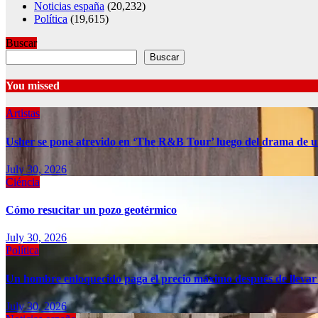
Noticias españa
(20,232)
Política
(19,615)
Buscar
Buscar
You missed
Artistas
Usher se pone atrevido en ‘The R&B Tour’ luego del drama de u
July 30, 2026
Ciéncia
Cómo resucitar un pozo geotérmico
July 30, 2026
Política
Un hombre enloquecido paga el precio máximo después de llevar
July 30, 2026