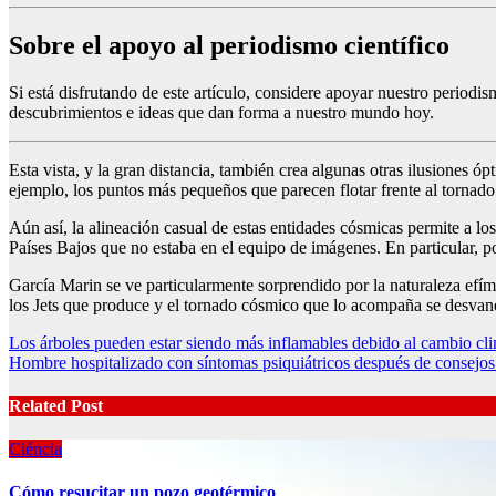
Sobre el apoyo al periodismo científico
Si está disfrutando de este artículo, considere apoyar nuestro period
descubrimientos e ideas que dan forma a nuestro mundo hoy.
Esta vista, y la gran distancia, también crea algunas otras ilusiones
ejemplo, los puntos más pequeños que parecen flotar frente al tornado 
Aún así, la alineación casual de estas entidades cósmicas permite a lo
Países Bajos que no estaba en el equipo de imágenes. En particular,
García Marin se ve particularmente sorprendido por la naturaleza efí
los Jets que produce y el tornado cósmico que lo acompaña se desvan
Post
Los árboles pueden estar siendo más inflamables debido al cambio cli
Hombre hospitalizado con síntomas psiquiátricos después de consejos
navigation
Related Post
Ciéncia
Cómo resucitar un pozo geotérmico