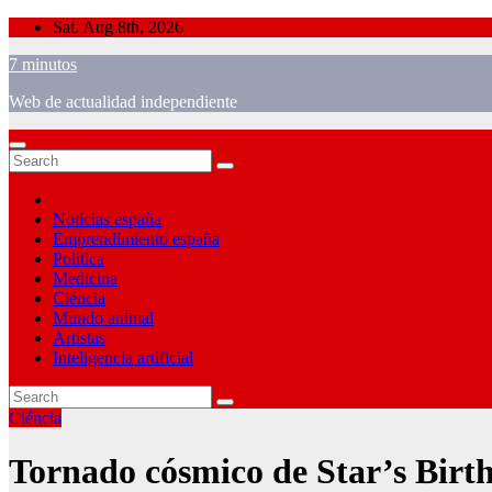
Skip
Sat. Aug 8th, 2026
to
7 minutos
content
Web de actualidad independiente
Noticias españa
Emprendimiento españa
Política
Medicina
Ciéncia
Mundo animal
Artistas
Inteligencia artificial
Ciéncia
Tornado cósmico de Star’s Bir