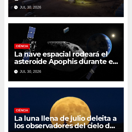
JUL 30, 2026
CIÉNCIA
La nave espacial rodeará el
asteroide Apophis durante el
fatídico sobrevuelo de la
JUL 30, 2026
Tierra en 2029
CIÉNCIA
La luna llena de julio deleita a
los observadores del cielo de