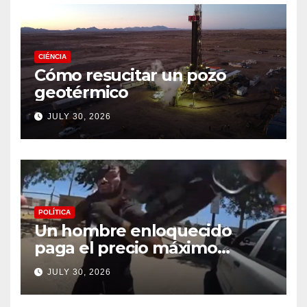
CIÉNCIA
Cómo resucitar un pozo
geotérmico
JULY 30, 2026
POLÍTICA
Un hombre enloquecido
paga el precio máximo
después de llevar un cuchillo
JULY 30, 2026
a un tiroteo con agentes del
condado de Los Ángeles