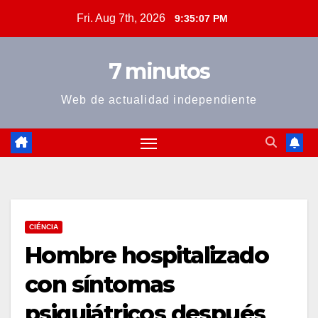
Skip
Fri. Aug 7th, 2026
9:35:07 PM
to
content
7 minutos
Web de actualidad independiente
CIÉNCIA
Hombre hospitalizado
con síntomas
psiquiátricos después