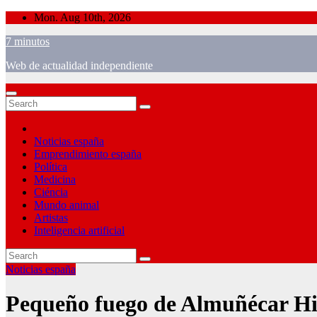
Skip
Mon. Aug 10th, 2026
to
7 minutos
content
Web de actualidad independiente
Noticias españa
Emprendimiento españa
Política
Medicina
Ciéncia
Mundo animal
Artistas
Inteligencia artificial
Noticias españa
Pequeño fuego de Almuñécar Hill