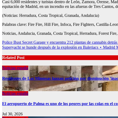
Casi 6,000 residentes y turistas dentro de León, Zamora, Orense, Ma
equitación de Madrid, en un incendio en las afueras de Tres Cantos, do
(Noticias: Herradura, Costa Tropical, Granada, Andalucia)
Palabras clave: Fire Fire, Hill Fire, Infoca, Fire Fighters, Castilla-Le
Noticias, Andalucia, Granada, Costa Tropical, Herradura, Forest Fire, 
Post
Police Bust Secret Garage y encuentra 212 plantas de cannabis detrá
Superyacht se hunde después de la explosión en Baleriacs ⋆ Madrid 
navigation
Related Post
Noticias españa
Residentes de Las Mimosas lanzan petición por disminución ‘inac
Jul 30, 2026
Noticias españa
El aeropuerto de Palma es uno de los peores por las colas en el 
Jul 30, 2026