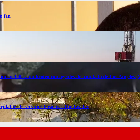
n fan
 un cuchillo a un tiroteo con agentes del condado de Los Ángele
eptable’ de servicios básicos – The Leader