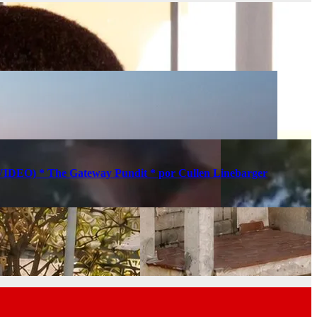
s (VIDEO) * The Gateway Pundit * por Cullen Linebarger