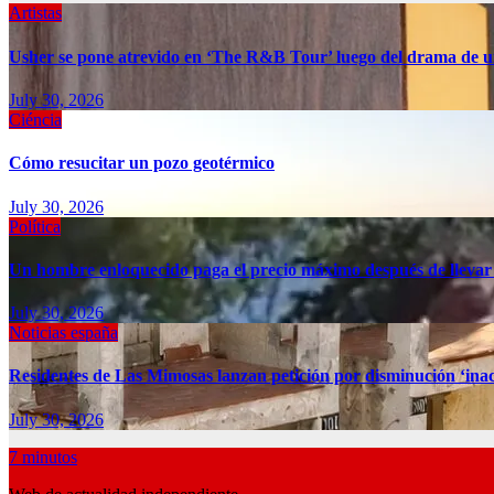
Artistas
Usher se pone atrevido en ‘The R&B Tour’ luego del drama de u
July 30, 2026
Ciéncia
Cómo resucitar un pozo geotérmico
July 30, 2026
Política
Un hombre enloquecido paga el precio máximo después de llevar
July 30, 2026
Noticias españa
Residentes de Las Mimosas lanzan petición por disminución ‘inac
July 30, 2026
7 minutos