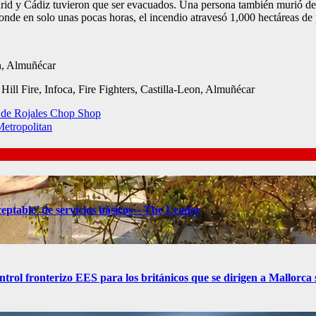
drid y Cádiz tuvieron que ser evacuados. Una persona también murió de
nde en solo unas pocas horas, el incendio atravesó 1,000 hectáreas de p
on, Almuñécar
Hill Fire, Infoca, Fire Fighters, Castilla-Leon, Almuñécar
s de Rojales Chop Shop
Metropolitan
eptable’ de servicios básicos – The Leader
control fronterizo EES para los británicos que se dirigen a Mallorc