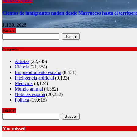
Noticias españa
Cientos de inmigrantes nadan desde Marruecos hasta el territori
Jul 30, 2026
Buscar
Buscar
Categorías
Artistas
(22,745)
Ciéncia
(21,354)
Emprendimiento españa
(8,431)
Inteligencia artificial
(9,133)
Medicina
(3,124)
Mundo animal
(4,382)
Noticias españa
(20,232)
Política
(19,615)
Buscar
Buscar
You missed