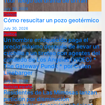
Tour’ luego del drama de un fan
July 30, 2026
Ciéncia
Cómo resucitar un pozo geotérmico
July 30, 2026
Política
Un hombre enloquecido paga el
precio máximo después de llevar un
cuchillo a un tiroteo con agentes del
condado de Los Ángeles (VIDEO) *
The Gateway Pundit * por Cullen
Linebarger
July 30, 2026
Noticias españa
Residentes de Las Mimosas lanzan
petición por disminución