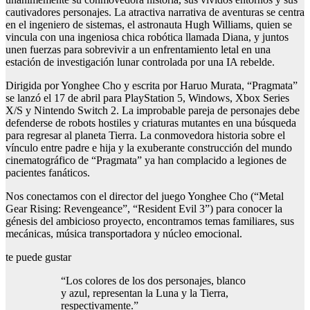
cautivadores personajes. La atractiva narrativa de aventuras se centra
en el ingeniero de sistemas, el astronauta Hugh Williams, quien se
vincula con una ingeniosa chica robótica llamada Diana, y juntos
unen fuerzas para sobrevivir a un enfrentamiento letal en una
estación de investigación lunar controlada por una IA rebelde.
Dirigida por Yonghee Cho y escrita por Haruo Murata, “Pragmata”
se lanzó el 17 de abril para PlayStation 5, Windows, Xbox Series
X/S y Nintendo Switch 2. La improbable pareja de personajes debe
defenderse de robots hostiles y criaturas mutantes en una búsqueda
para regresar al planeta Tierra. La conmovedora historia sobre el
vínculo entre padre e hija y la exuberante construcción del mundo
cinematográfico de “Pragmata” ya han complacido a legiones de
pacientes fanáticos.
Nos conectamos con el director del juego Yonghee Cho (“Metal
Gear Rising: Revengeance”, “Resident Evil 3”) para conocer la
génesis del ambicioso proyecto, encontramos temas familiares, sus
mecánicas, música transportadora y núcleo emocional.
te puede gustar
“Los colores de los dos personajes, blanco
y azul, representan la Luna y la Tierra,
respectivamente.”