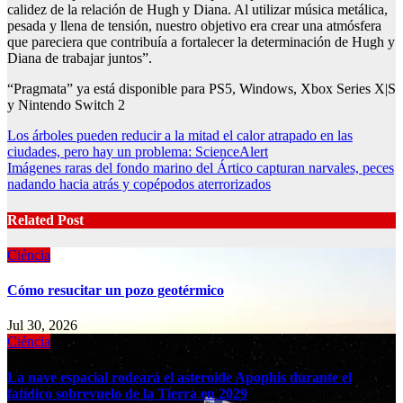
calidez de la relación de Hugh y Diana. Al utilizar música metálica,
pesada y llena de tensión, nuestro objetivo era crear una atmósfera
que pareciera que contribuía a fortalecer la determinación de Hugh y
Diana de trabajar juntos”.
“Pragmata” ya está disponible para PS5, Windows, Xbox Series X|S
y Nintendo Switch 2
Post
Los árboles pueden reducir a la mitad el calor atrapado en las
ciudades, pero hay un problema: ScienceAlert
navigation
Imágenes raras del fondo marino del Ártico capturan narvales, peces
nadando hacia atrás y copépodos aterrorizados
Related Post
Ciéncia
Cómo resucitar un pozo geotérmico
Jul 30, 2026
Ciéncia
La nave espacial rodeará el asteroide Apophis durante el
fatídico sobrevuelo de la Tierra en 2029