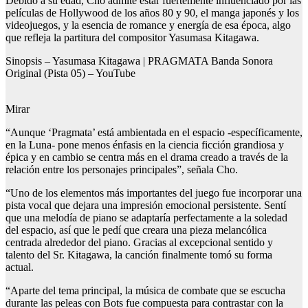
Debido a su edad, Cho admite estar fuertemente influenciado por las
películas de Hollywood de los años 80 y 90, el manga japonés y los
videojuegos, y la esencia de romance y energía de esa época, algo
que refleja la partitura del compositor Yasumasa Kitagawa.
Sinopsis – Yasumasa Kitagawa | PRAGMATA Banda Sonora
Original (Pista 05) – YouTube
Mirar
“Aunque ‘Pragmata’ está ambientada en el espacio -específicamente,
en la Luna- pone menos énfasis en la ciencia ficción grandiosa y
épica y en cambio se centra más en el drama creado a través de la
relación entre los personajes principales”, señala Cho.
“Uno de los elementos más importantes del juego fue incorporar una
pista vocal que dejara una impresión emocional persistente. Sentí
que una melodía de piano se adaptaría perfectamente a la soledad
del espacio, así que le pedí que creara una pieza melancólica
centrada alrededor del piano. Gracias al excepcional sentido y
talento del Sr. Kitagawa, la canción finalmente tomó su forma
actual.
“Aparte del tema principal, la música de combate que se escucha
durante las peleas con Bots fue compuesta para contrastar con la