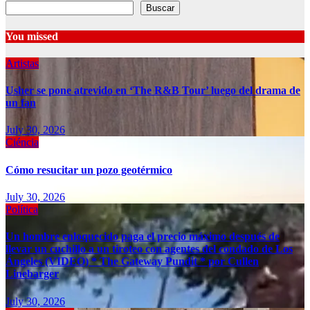
Buscar
You missed
Artistas
Usher se pone atrevido en ‘The R&B Tour’ luego del drama de
un fan
July 30, 2026
Ciéncia
Cómo resucitar un pozo geotérmico
July 30, 2026
Política
Un hombre enloquecido paga el precio máximo después de
llevar un cuchillo a un tiroteo con agentes del condado de Los
Ángeles (VIDEO) * The Gateway Pundit * por Cullen
Linebarger
July 30, 2026