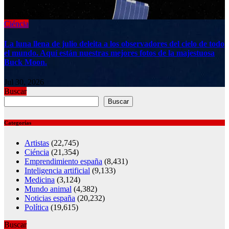
Jul 30, 2026
Ciéncia
La luna llena de julio deleita a los observadores del cielo de todo
el mundo. Aquí están nuestras mejores fotos de la majestuosa
Buck Moon.
Jul 30, 2026
Buscar
Buscar
Categorías
Artistas
(22,745)
Ciéncia
(21,354)
Emprendimiento españa
(8,431)
Inteligencia artificial
(9,133)
Medicina
(3,124)
Mundo animal
(4,382)
Noticias españa
(20,232)
Política
(19,615)
Buscar