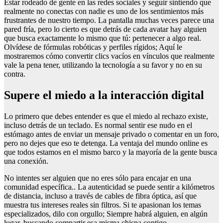
Estar rodeado de gente en las redes sociales y seguir sintiendo que
realmente no conectas con nadie es uno de los sentimientos más
frustrantes de nuestro tiempo. La pantalla muchas veces parece una
pared fría, pero lo cierto es que detrás de cada avatar hay alguien
que busca exactamente lo mismo que tú: pertenecer a algo real.
Olvídese de fórmulas robóticas y perfiles rígidos; Aquí le
mostraremos cómo convertir clics vacíos en vínculos que realmente
vale la pena tener, utilizando la tecnología a su favor y no en su
contra.
Supere el miedo a la interacción digital
Lo primero que debes entender es que el miedo al rechazo existe,
incluso detrás de un teclado. Es normal sentir ese nudo en el
estómago antes de enviar un mensaje privado o comentar en un foro,
pero no dejes que eso te detenga. La ventaja del mundo online es
que todos estamos en el mismo barco y la mayoría de la gente busca
una conexión.
No intentes ser alguien que no eres sólo para encajar en una
comunidad específica.
. La autenticidad se puede sentir a kilómetros
de distancia, incluso a través de cables de fibra óptica, así que
muestra tus intereses reales sin filtros. Si te apasionan los temas
especializados, dilo con orgullo; Siempre habrá alguien, en algún
lugar, buscando compartir esa misma chispa contigo.