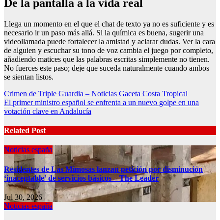
De la pantalla a la vida real
Llega un momento en el que el chat de texto ya no es suficiente y es
necesario ir un paso más allá.
Si la química es buena, sugerir una
videollamada puede fortalecer la amistad y aclarar dudas
. Ver la cara
de alguien y escuchar su tono de voz cambia el juego por completo,
añadiendo matices que las palabras escritas simplemente no tienen.
No fuerces este paso; deje que suceda naturalmente cuando ambos
se sientan listos.
Post
Crimen de Triple Guardia – Noticias Gaceta Costa Tropical
El primer ministro español se enfrenta a un nuevo golpe en una
navigation
votación clave en Andalucía
Related Post
Noticias españa
Residentes de Las Mimosas lanzan petición por disminución
‘inaceptable’ de servicios básicos – The Leader
Jul 30, 2026
Noticias españa