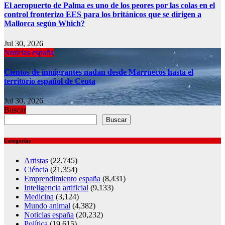
El aeropuerto de Palma es uno de los peores por las colas en el
control fronterizo EES para los británicos que se dirigen a
Mallorca según Which?
Jul 30, 2026
Noticias españa
Cientos de inmigrantes nadan desde Marruecos hasta el
territorio español de Ceuta
Jul 30, 2026
Buscar
Buscar
Categorías
Artistas
(22,745)
Ciéncia
(21,354)
Emprendimiento españa
(8,431)
Inteligencia artificial
(9,133)
Medicina
(3,124)
Mundo animal
(4,382)
Noticias españa
(20,232)
Política
(19,615)