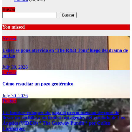
Buscar
Buscar
You missed
Artistas
Usher se pone atrevido en ‘The R&B Tour’ luego del drama de
un fan
July 30, 2026
Ciéncia
Cómo resucitar un pozo geotérmico
July 30, 2026
Política
Un hombre enloquecido paga el precio máximo después de
llevar un cuchillo a un tiroteo con agentes del condado de Los
Ángeles (VIDEO) * The Gateway Pundit * por Cullen
Linebarger