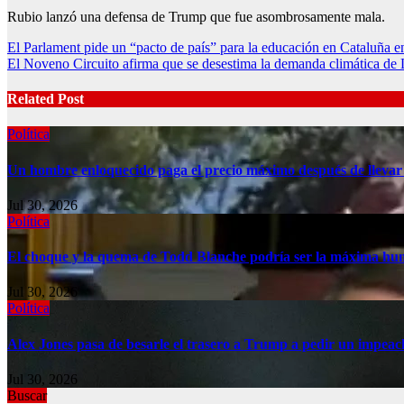
Rubio lanzó una defensa de Trump que fue asombrosamente mala.
Post
El Parlament pide un “pacto de país” para la educación en Cataluña en
El Noveno Circuito afirma que se desestima la demanda climática de 
navigation
Related Post
Política
Un hombre enloquecido paga el precio máximo después de llevar
Jul 30, 2026
Política
El choque y la quema de Todd Blanche podría ser la máxima hu
Jul 30, 2026
Política
Alex Jones pasa de besarle el trasero a Trump a pedir un impea
Jul 30, 2026
Buscar