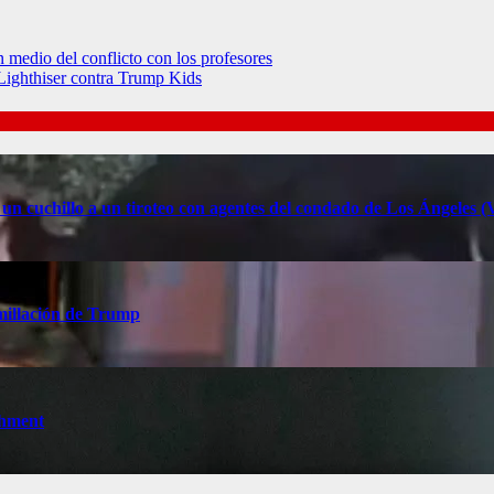
 medio del conflicto con los profesores
Lighthiser contra Trump Kids
 un cuchillo a un tiroteo con agentes del condado de Los Ángele
millación de Trump
chment