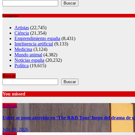
Buscar
Categorías
Artistas
(22,745)
Ciéncia
(21,354)
Emprendimiento españa
(8,431)
Inteligencia artificial
(9,133)
Medicina
(3,124)
Mundo animal
(4,382)
Noticias españa
(20,232)
Política
(19,615)
Buscar
Buscar
You missed
Artistas
Usher se pone atrevido en ‘The R&B Tour’ luego del drama de u
July 30, 2026
Ciéncia