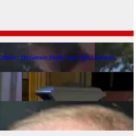
s (VIDEO) * The Gateway Pundit * por Cullen Linebarger