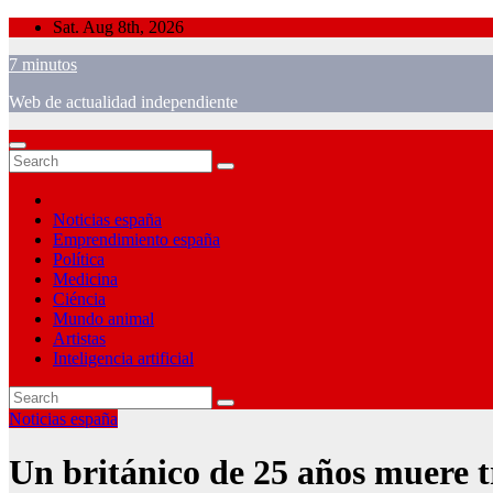
Skip
Sat. Aug 8th, 2026
to
7 minutos
content
Web de actualidad independiente
Noticias españa
Emprendimiento españa
Política
Medicina
Ciéncia
Mundo animal
Artistas
Inteligencia artificial
Noticias españa
Un británico de 25 años muere t