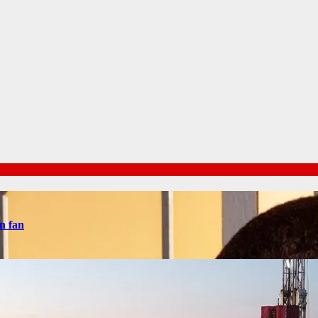
n fan