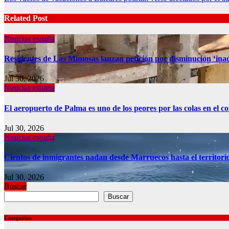
navigation
Related Post
Noticias españa
Residentes de Las Mimosas lanzan petición por disminución ‘inac
Jul 30, 2026
Noticias españa
El aeropuerto de Palma es uno de los peores por las colas en el 
Jul 30, 2026
Noticias españa
Cientos de inmigrantes nadan desde Marruecos hasta el territori
Jul 30, 2026
Buscar
Buscar
Categorías