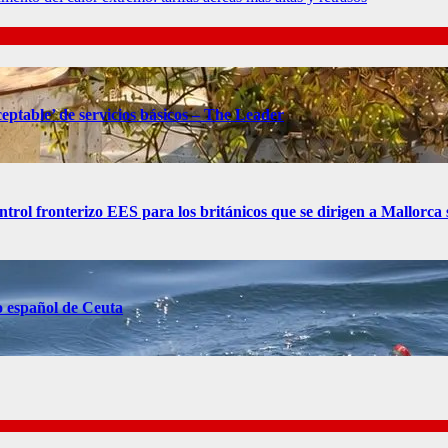
eptable’ de servicios básicos – The Leader
control fronterizo EES para los británicos que se dirigen a Mallorc
o español de Ceuta