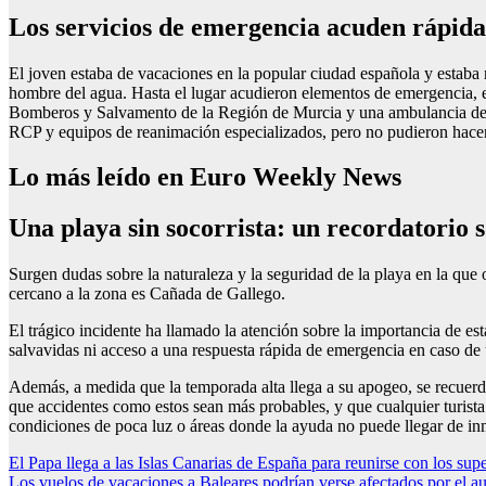
Los servicios de emergencia acuden rápida
El joven estaba de vacaciones en la popular ciudad española y estaba 
hombre del agua. Hasta el lugar acudieron elementos de emergencia, e
Bomberos y Salvamento de la Región de Murcia y una ambulancia del S
RCP y equipos de reanimación especializados, pero no pudieron hace
Lo más leído en Euro Weekly News
Una playa sin socorrista: un recordatorio 
Surgen dudas sobre la naturaleza y la seguridad de la playa en la que o
cercano a la zona es Cañada de Gallego.
El trágico incidente ha llamado la atención sobre la importancia de est
salvavidas ni acceso a una respuesta rápida de emergencia en caso de 
Además, a medida que la temporada alta llega a su apogeo, se recuerda
que accidentes como estos sean más probables, y que cualquier turista 
condiciones de poca luz o áreas donde la ayuda no puede llegar de in
Post
El Papa llega a las Islas Canarias de España para reunirse con los sup
Los vuelos de vacaciones a Baleares podrían verse afectados por el aum