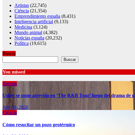
Artistas
(22,745)
Ciéncia
(21,354)
Emprendimiento españa
(8,431)
Inteligencia artificial
(9,133)
Medicina
(3,124)
Mundo animal
(4,382)
Noticias españa
(20,232)
Política
(19,615)
Buscar
Buscar
You missed
Artistas
Usher se pone atrevido en ‘The R&B Tour’ luego del drama de u
July 30, 2026
Ciéncia
Cómo resucitar un pozo geotérmico