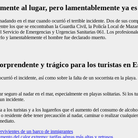
mente al lugar, pero lamentablemente ya es
nadando en el mar cuando ocurrió el terrible incidente. Dos de sus comp
ntre los que se encontraban la Guardia Civil, la Policía Local de Maz
ervicio de Emergencias y Urgencias Sanitarias 061. Los profesionales 
rlo y lamentablemente el hombre fue declarado muerto.
sorprendente y trágico para los turistas en 
currió el incidente, así como sobre la falta de un socorrista en la playa
ar seguro al nadar en el mar, especialmente en playas solitarias. Si los 
un incidente.
 a los turistas y a los lugareños que el aumento del consumo de alcohol
o residente debe tener precaución al nadar, caminar o realizar cualquier
mediato.
ervivientes de un barco de inmigrantes
ento del calor extremo: tarifas aéreas más altas y retrasos