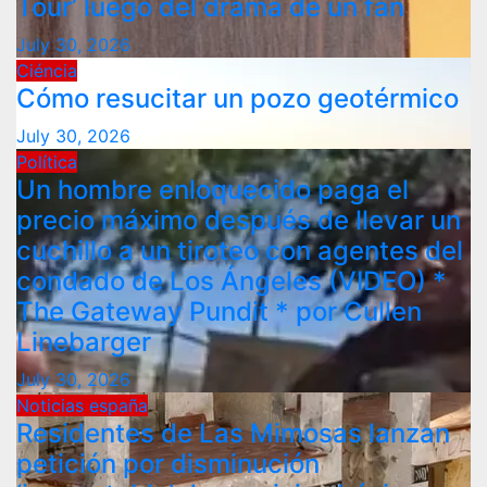
Tour’ luego del drama de un fan
July 30, 2026
Ciéncia
Cómo resucitar un pozo geotérmico
July 30, 2026
Política
Un hombre enloquecido paga el
precio máximo después de llevar un
cuchillo a un tiroteo con agentes del
condado de Los Ángeles (VIDEO) *
The Gateway Pundit * por Cullen
Linebarger
July 30, 2026
Noticias españa
Residentes de Las Mimosas lanzan
petición por disminución