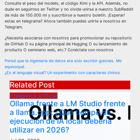
Consulte el peso del modelo, el código Kimi y la API. Además, no
dude en seguirnos en Twitter y no olvide unirse a nuestro SubReddit
de más de 150.000 ml y suscribirse a nuestro boletín. ¡Esperar!
estas en telegrama? Ahora también puedes unirte a nosotros en
Telegram.
¿Necesita asociarse con nosotros para promocionar su repositorio
de GitHub O su página principal de Hugging O su lanzamiento de
producto O seminario web, etc.? Conéctate con nosotros
Post
Pensé que la ingeniería de datos era solo escribir guiones. Me
equivoqué.
navigation
¿Es el lenguaje visual? Un experimento con caracteres chinos
Related Post
Inteligencia artificial
Ollama frente a LM Studio frente
a llama.cpp: ¿Qué tiempo de
ejecución de IA local debería
utilizar en 2026?