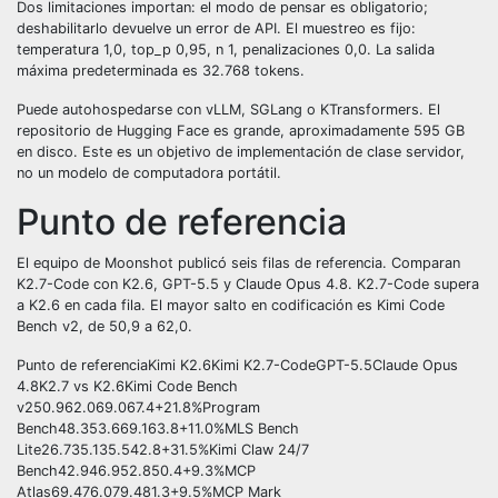
Dos limitaciones importan: el modo de pensar es obligatorio;
deshabilitarlo devuelve un error de API. El muestreo es fijo:
temperatura 1,0, top_p 0,95, n 1, penalizaciones 0,0. La salida
máxima predeterminada es 32.768 tokens.
Puede autohospedarse con vLLM, SGLang o KTransformers. El
repositorio de Hugging Face es grande, aproximadamente 595 GB
en disco. Este es un objetivo de implementación de clase servidor,
no un modelo de computadora portátil.
Punto de referencia
El equipo de Moonshot publicó seis filas de referencia. Comparan
K2.7-Code con K2.6, GPT-5.5 y Claude Opus 4.8. K2.7-Code supera
a K2.6 en cada fila. El mayor salto en codificación es Kimi Code
Bench v2, de 50,9 a 62,0.
Punto de referenciaKimi K2.6Kimi K2.7-CodeGPT-5.5Claude Opus
4.8K2.7 vs K2.6Kimi Code Bench
v250.962.069.067.4+21.8%Program
Bench48.353.669.163.8+11.0%MLS Bench
Lite26.735.135.542.8+31.5%Kimi Claw 24/7
Bench42.946.952.850.4+9.3%MCP
Atlas69.476.079.481.3+9.5%MCP Mark