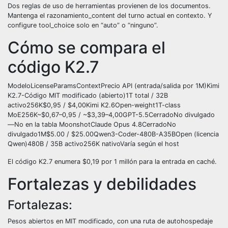
Dos reglas de uso de herramientas provienen de los documentos.
Mantenga el razonamiento_content del turno actual en contexto. Y
configure tool_choice solo en “auto” o “ninguno”.
Cómo se compara el
código K2.7
ModeloLicenseParamsContextPrecio API (entrada/salida por 1M)Kimi
K2.7-Código MIT modificado (abierto)1T total / 32B
activo256K$0,95 / $4,00Kimi K2.6Open-weight1T-class
MoE256K~$0,67–0,95 / ~$3,39–4,00GPT-5.5CerradoNo divulgado
—No en la tabla MoonshotClaude Opus 4.8CerradoNo
divulgado1M$5.00 / $25.00Qwen3-Coder-480B-A35BOpen (licencia
Qwen)480B / 35B activo256K nativoVaría según el host
El código K2.7 enumera $0,19 por 1 millón para la entrada en caché.
Fortalezas y debilidades
Fortalezas:
Pesos abiertos en MIT modificado, con una ruta de autohospedaje