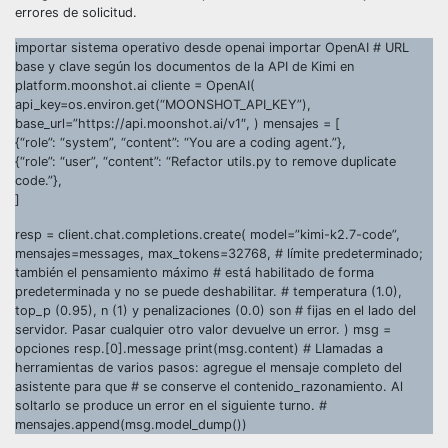
errores de solicitud.
importar sistema operativo desde openai importar OpenAI # URL
base y clave según los documentos de la API de Kimi en
platform.moonshot.ai cliente = OpenAI(
api_key=os.environ.get(“MOONSHOT_API_KEY”),
base_url=”https://api.moonshot.ai/v1″, ) mensajes = [
{“role”: “system”, “content”: “You are a coding agent.”},
{“role”: “user”, “content”: “Refactor utils.py to remove duplicate
code.”},
]
resp = client.chat.completions.create( model=”kimi-k2.7-code”,
mensajes=messages, max_tokens=32768, # límite predeterminado;
también el pensamiento máximo # está habilitado de forma
predeterminada y no se puede deshabilitar. # temperatura (1.0),
top_p (0.95), n (1) y penalizaciones (0.0) son # fijas en el lado del
servidor. Pasar cualquier otro valor devuelve un error. ) msg =
opciones resp.[0].message print(msg.content) # Llamadas a
herramientas de varios pasos: agregue el mensaje completo del
asistente para que # se conserve el contenido_razonamiento. Al
soltarlo se produce un error en el siguiente turno. #
mensajes.append(msg.model_dump())