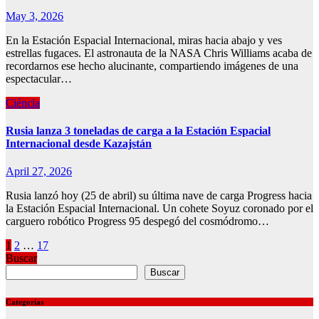
May 3, 2026
En la Estación Espacial Internacional, miras hacia abajo y ves
estrellas fugaces. El astronauta de la NASA Chris Williams acaba de
recordarnos ese hecho alucinante, compartiendo imágenes de una
espectacular…
Ciéncia
Rusia lanza 3 toneladas de carga a la Estación Espacial
Internacional desde Kazajstán
April 27, 2026
Rusia lanzó hoy (25 de abril) su última nave de carga Progress hacia
la Estación Espacial Internacional. Un cohete Soyuz coronado por el
carguero robótico Progress 95 despegó del cosmódromo…
Posts
1
2
…
17
Buscar
pagination
Buscar
Categorías