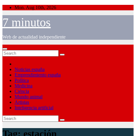
Skip
Mon. Aug 10th, 2026
to
content
7 minutos
Web de actualidad independiente
Noticias españa
Emprendimiento españa
Política
Medicina
Ciéncia
Mundo animal
Artistas
Inteligencia artificial
Tag:
estación