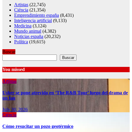
Artistas
(22,745)
Ciéncia
(21,354)
Emprendimiento españa
(8,431)
Inteligencia artificial
(9,133)
Medicina
(3,124)
Mundo animal
(4,382)
Noticias españa
(20,232)
Política
(19,615)
Buscar
Buscar
You missed
Artistas
Usher se pone atrevido en ‘The R&B Tour’ luego del drama de
un fan
July 30, 2026
Ciéncia
Cómo resucitar un pozo geotérmico