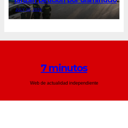
‘inaceptable’ de servicios básicos
JULY 30, 2026
– The Leader
7 minutos
Web de actualidad independiente