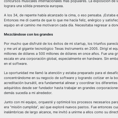
concursos musicales internacionales más populares. La exposición de l
lograra una sólida presencia europea.
A los 34, de repente había alcanzado la cima, o eso pensaba. ¡Estaba 
Entonces me di cuenta de que lo que me hacía feliz, enérgico y satisfec
equipo en el camino me motivaron cada día. Necesitaba regresar a dond
Mezclándose con los grandes
Por mucho que disfruté de los éxitos de mi startup, los triunfos pare
y me uní al gigante tecnológico Texas Instruments en 2005. Dirigí el eq
millones de dólares a 500 millones de dólares en once años. Fue una gr
escala en una corporación global, especialmente en hardware. Sin emba
en el software.
La oportunidad me llamó la atención y estaba preparado para el desafí
concentrándome en su negocio de software y logrando cotizar en la bol
acreditación bursátil, era fundamental alinear y coordinar los diferen
adquiridos desde ser fundador hasta trabajar en grandes corporacione
demás sucedía a mi alrededor.
Junto con mi equipo, orquesté y optimicé los procesos necesarios para l
era “misión cumplida”, así que exploré nuevos pastos. Fue entonces cu
inalámbricas de largo alcance, me invitó a unirme a ellos como su direct