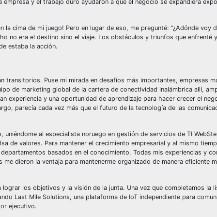
a empresa y el trabajo duro ayudaron a que el negocio se expandiera exp
en la cima de mi juego! Pero en lugar de eso, me pregunté: “¿Adónde voy 
ho no era el destino sino el viaje. Los obstáculos y triunfos que enfrenté 
e estaba la acción.
cían transitorios. Puse mi mirada en desafíos más importantes, empresas m
uipo de marketing global de la cartera de conectividad inalámbrica allí, am
an experiencia y una oportunidad de aprendizaje para hacer crecer el neg
rgo, parecía cada vez más que el futuro de la tecnología de las comunica
o, uniéndome al especialista noruego en gestión de servicios de TI WebSt
sa de valores. Para mantener el crecimiento empresarial y al mismo tiempo
tes departamentos basados ​​en el conocimiento. Todas mis experiencias y c
s me dieron la ventaja para mantenerme organizado de manera eficiente m
ograr los objetivos y la visión de la junta. Una vez que completamos la li
ando Last Mile Solutions, una plataforma de IoT independiente para comun
or ejecutivo.