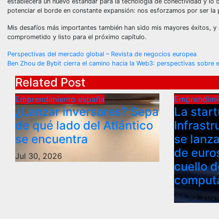
establecerá un nuevo estándar para la tecnología de conectividad y lo
potenciar el borde en constante expansión: nos esforzamos por ser la pr
Mis desafíos más importantes también han sido mis mayores éxitos, y e
comprometido y listo para el próximo capítulo.
Post
Perspectivas del mercado global – Revista de negocios europea
Ben Zhou de Bybit cierra el camino hacia la Web3: perspectivas sobre el 
navigation
Related Post
Emprendimiento españa
Emprendimi
¿Lanzar inversores? Sepa
La start
de qué lado del Atlántico
Infrastr
se encuentra
se lanza
de euro
Jul 30, 2026
cuello d
computa
Jul 30, 202