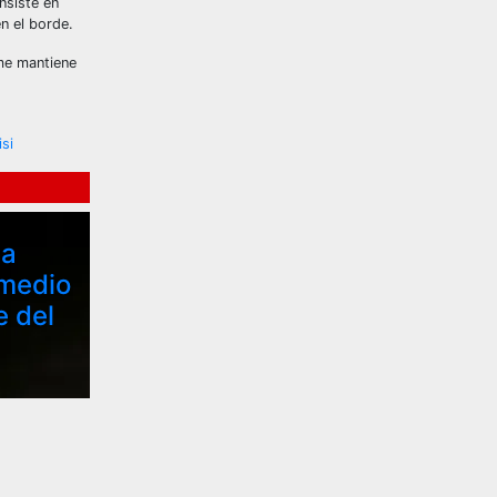
nsiste en
n el borde.
 me mantiene
isi
za
 medio
e del