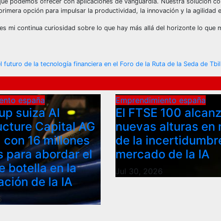
 que podemos ofrecer con aplicaciones de vanguardia. Nuestra solución co
imera opción para impulsar la productividad, la innovación y la agilidad e
s mi continua curiosidad sobre lo que hay más allá del horizonte lo que
futuro de la tecnología financiera en el Foro de la Ruta de la Seda de Tbil
ento españa
Emprendimiento españa
up suiza AI
El FTSE 100 alcan
ucture Capital AG
nuevas alturas en
 con 16 millones
de la incertidumbr
s para abordar el
mercado de la IA
e botella en la
Jul 30, 2026
ción de la IA
6