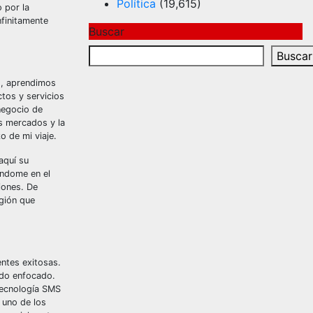
Política
(19,615)
o por la
nfinitamente
Buscar
Buscar
s, aprendimos
tos y servicios
negocio de
os mercados y la
o de mi viaje.
aquí su
éndome en el
iones. De
gión que
entes exitosas.
odo enfocado.
tecnología SMS
 uno de los