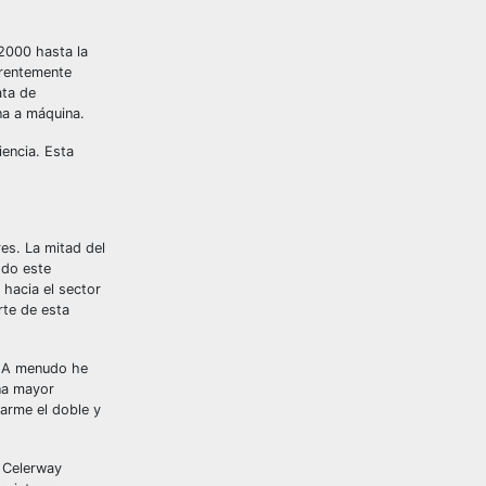
 2000 hasta la
erentemente
ata de
na a máquina.
iencia. Esta
res. La mitad del
odo este
 hacia el sector
rte de esta
. A menudo he
una mayor
rarme el doble y
n Celerway