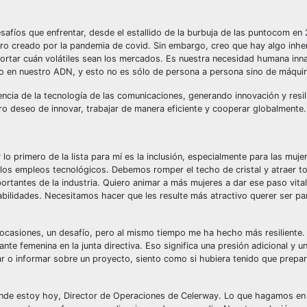
safíos que enfrentar, desde el estallido de la burbuja de las puntocom en
stro creado por la pandemia de covid. Sin embargo, creo que hay algo inh
importar cuán volátiles sean los mercados. Es nuestra necesidad humana inn
do en nuestro ADN, y esto no es sólo de persona a persona sino de máqui
cia de la tecnología de las comunicaciones, generando innovación y resil
ro deseo de innovar, trabajar de manera eficiente y cooperar globalmente.
lo primero de la lista para mí es la inclusión, especialmente para las muje
 los empleos tecnológicos. Debemos romper el techo de cristal y atraer t
ortantes de la industria. Quiero animar a más mujeres a dar ese paso vital
abilidades. Necesitamos hacer que les resulte más atractivo querer ser pa
n ocasiones, un desafío, pero al mismo tiempo me ha hecho más resiliente
ante femenina en la junta directiva. Eso significa una presión adicional y 
ar o informar sobre un proyecto, siento como si hubiera tenido que prepa
 donde estoy hoy, Director de Operaciones de Celerway. Lo que hagamos e