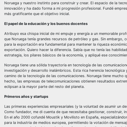
Noruega y nuestro instinto para construir y crear. El espacio de la tecn
innovación y ha dado forma a mi progresión profesional. Fundé empresas,
más gratificante que el objetivo inicial.
El papel de la educación y los buenos docentes
Atribuyo esa chispa inicial de mi empuje y energía a un memorable pr
que Noruega tenía grandes recursos de petróleo y gas. Sin embargo, co
para la exportación era fundamental para mantener la riqueza económica
exportación. Quiero hacer la diferencia. Sabía que no tenía las habilid
estrategia, los pilares básicos de la economía, y apliqué ese conocimien
Noruega tiene una sólida trayectoria en tecnología de las comunicacion
investigación y desarrollo inalámbricos. Esta rica herencia tecnológica
camino de la tecnología de las comunicaciones. Noruega tiene mucho q
hecho, las empresas de telecomunicaciones obtienen resultados extre
eclipsan a la mayor parte del resto del planeta.
Primeros años y startups
Las primeras experiencias empresariales (y la voluntad de asumir un d
Como fundador, me di cuenta de que necesitaba gestionar, construir, i
En el año 2000 cofundé Moustik y Movilisto en España, especializándo
para la industria de medios europea, permitiendo la votación de mensaj