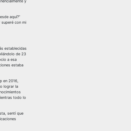
onencialmente y
desde aquí?”
y superé con mi
ás establecidas
pliándolo de 23
ocio a esa
ciones estaba
ep en 2016,
 lograr la
onocimientos
ientras todo lo
sta, sentí que
icaciones