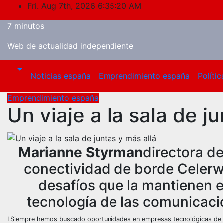
Skip
Fri. Aug 7th, 2026
6:35:21 AM
to
7 minutos
content
Web de actualidad independiente
Noticias españa
Emprendimiento españa
Polític
Emprendimiento españa
Un viaje a la sala de j
Marianne Styrman
directora d
conectividad de borde Celerway
desafíos que la mantienen e
tecnología de las comunicaci
I
Siempre hemos buscado oportunidades en empresas tecnológicas de al