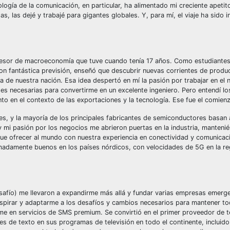
ología de la comunicación, en particular, ha alimentado mi creciente apetit
 las dejé y trabajé para gigantes globales. Y, para mí, el viaje ha sido i
ofesor de macroeconomía que tuve cuando tenía 17 años. Como estudiante
n fantástica previsión, enseñó que descubrir nuevas corrientes de produc
 de nuestra nación. Esa idea despertó en mí la pasión por trabajar en el 
ades necesarias para convertirme en un excelente ingeniero. Pero entendí l
to en el contexto de las exportaciones y la tecnología. Ese fue el comienz
es, y la mayoría de los principales fabricantes de semiconductores basan 
 y mi pasión por los negocios me abrieron puertas en la industria, manteni
ue ofrecer al mundo con nuestra experiencia en conectividad y comunicac
madamente buenos en los países nórdicos, con velocidades de 5G en la re
esafío) me llevaron a expandirme más allá y fundar varias empresas emerg
nspirar y adaptarme a los desafíos y cambios necesarios para mantener t
me en servicios de SMS premium. Se convirtió en el primer proveedor de 
es de texto en sus programas de televisión en todo el continente, incluido