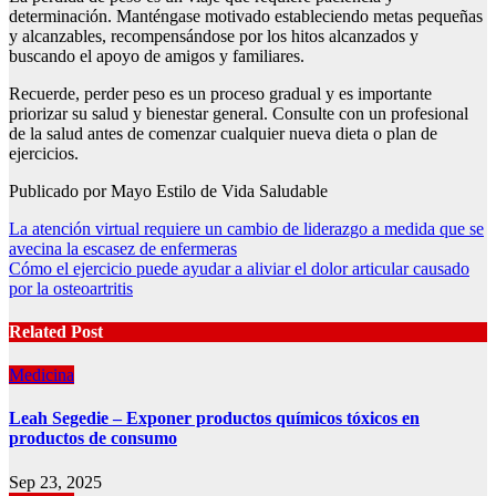
determinación. Manténgase motivado estableciendo metas pequeñas
y alcanzables, recompensándose por los hitos alcanzados y
buscando el apoyo de amigos y familiares.
Recuerde, perder peso es un proceso gradual y es importante
priorizar su salud y bienestar general. Consulte con un profesional
de la salud antes de comenzar cualquier nueva dieta o plan de
ejercicios.
Publicado por Mayo Estilo de Vida Saludable
Post
La atención virtual requiere un cambio de liderazgo a medida que se
avecina la escasez de enfermeras
navigation
Cómo el ejercicio puede ayudar a aliviar el dolor articular causado
por la osteoartritis
Related Post
Medicina
Leah Segedie – Exponer productos químicos tóxicos en
productos de consumo
Sep 23, 2025