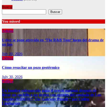
Buscar
Buscar
You missed
Artistas
Usher se pone atrevido en ‘The R&B Tour’ luego del drama de
un fan
July 30, 2026
Ciéncia
Cómo resucitar un pozo geotérmico
July 30, 2026
Política
Un hombre enloquecido paga el precio máximo después de
llevar un cuchillo a un tiroteo con agentes del condado de Los
Ángeles (VIDEO) * The Gateway Pundit * por Cullen
Linebarger