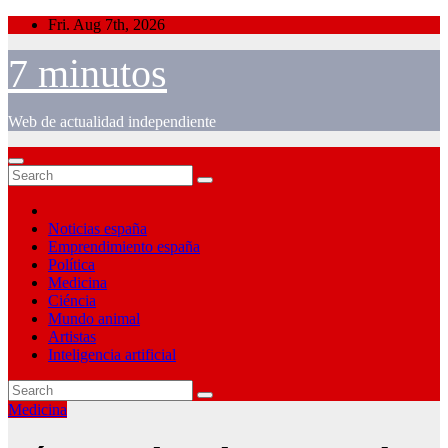
Skip
Fri. Aug 7th, 2026
to
content
7 minutos
Web de actualidad independiente
Noticias españa
Emprendimiento españa
Política
Medicina
Ciéncia
Mundo animal
Artistas
Inteligencia artificial
Medicina