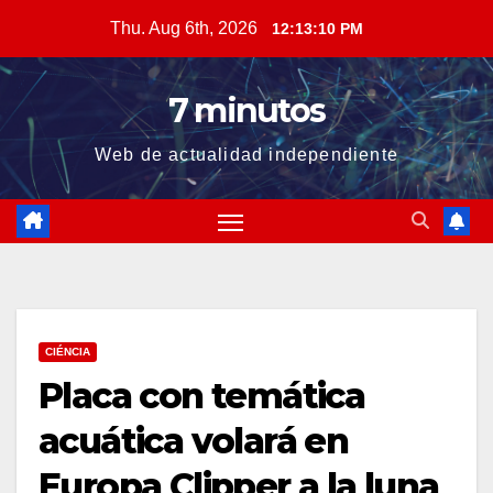
Skip
Thu. Aug 6th, 2026
12:13:11 PM
to
content
7 minutos
Web de actualidad independiente
CIÉNCIA
Placa con temática
acuática volará en
Europa Clipper a la luna