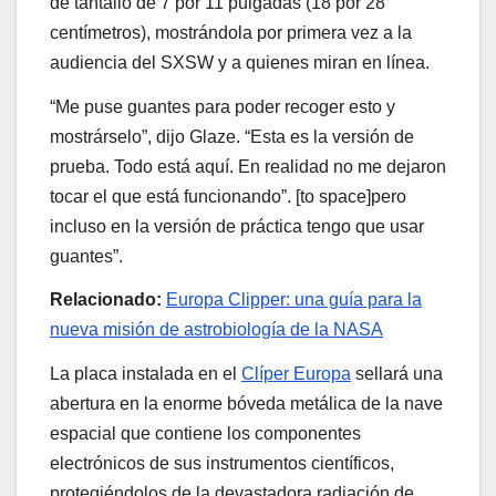
de tantalio de 7 por 11 pulgadas (18 por 28
centímetros), mostrándola por primera vez a la
audiencia del SXSW y a quienes miran en línea.
“Me puse guantes para poder recoger esto y
mostrárselo”, dijo Glaze. “Esta es la versión de
prueba. Todo está aquí. En realidad no me dejaron
tocar el que está funcionando”. [to space]pero
incluso en la versión de práctica tengo que usar
guantes”.
Relacionado:
Europa Clipper: una guía para la
nueva misión de astrobiología de la NASA
La placa instalada en el
Clíper Europa
sellará una
abertura en la enorme bóveda metálica de la nave
espacial que contiene los componentes
electrónicos de sus instrumentos científicos,
protegiéndolos de la devastadora radiación de