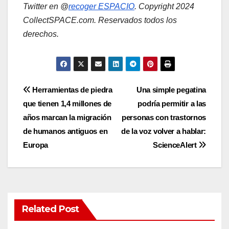
Twitter en @
recoger ESPACIO
. Copyright 2024
CollectSPACE.com. Reservados todos los
derechos.
Post
Herramientas de piedra
Una simple pegatina
que tienen 1,4 millones de
podría permitir a las
navigation
años marcan la migración
personas con trastornos
de humanos antiguos en
de la voz volver a hablar:
Europa
ScienceAlert
Related Post