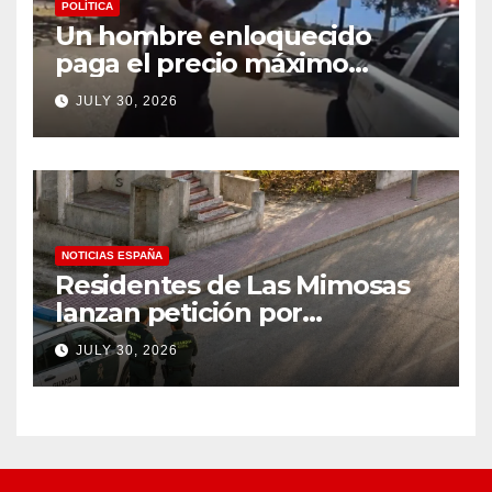
POLÍTICA
Un hombre enloquecido
paga el precio máximo
después de llevar un cuchillo
JULY 30, 2026
a un tiroteo con agentes del
condado de Los Ángeles
(VIDEO) * The Gateway
Pundit * por Cullen
Linebarger
NOTICIAS ESPAÑA
Residentes de Las Mimosas
lanzan petición por
disminución ‘inaceptable’ de
JULY 30, 2026
servicios básicos – The
Leader