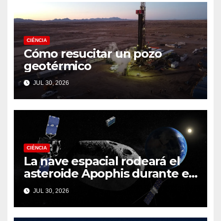
CIÉNCIA
Cómo resucitar un pozo
geotérmico
JUL 30, 2026
CIÉNCIA
La nave espacial rodeará el
asteroide Apophis durante el
fatídico sobrevuelo de la
JUL 30, 2026
Tierra en 2029