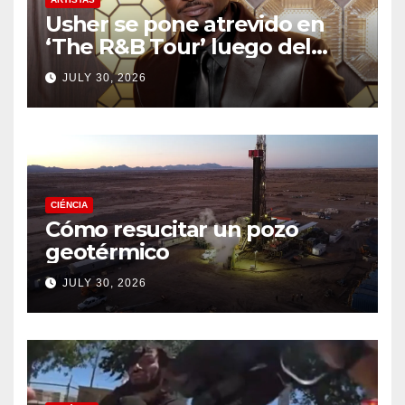
Usher se pone atrevido en
‘The R&B Tour’ luego del
drama de un fan
JULY 30, 2026
CIÉNCIA
Cómo resucitar un pozo
geotérmico
JULY 30, 2026