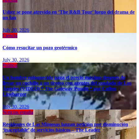
Usher se pone atrevido en ‘The R&B Tour’ luego del drama de
un fan
July 30, 2026
Ciéncia
Cómo resucitar un pozo geotérmico
July 30, 2026
Política
Un hombre enloquecido paga el precio máximo después de
llevar un cuchillo a un tiroteo con agentes del condado de Los
Ángeles (VIDEO) * The Gateway Pundit * por Cullen
Linebarger
July 30, 2026
Noticias españa
Residentes de Las Mimosas lanzan petición por disminución
‘inaceptable’ de servicios básicos – The Leader