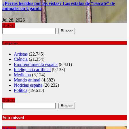
¿Perros heridos por las vistas? Las estafas de “rescate” de
animales en Uganda
Jul 28, 2026
Buscar
Buscar
Categorías
Artistas
(22,745)
Ciéncia
(21,354)
Emprendimiento españa
(8,431)
Inteligencia artificial
(9,133)
Medicina
(3,124)
Mundo animal
(4,382)
Noticias españa
(20,232)
Política
(19,615)
Buscar
Buscar
You missed
Artistas