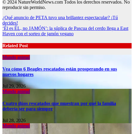
© 2024 NatureWorldNews.com Todos los derechos reservados. No
reproducir sin permiso.
Post
¿Qué anuncio de PETA tuvo una brillantez espectacular? ¡Tú
decides!
navigation
‘Él es ÉL, no JAMÓN’: la súplica de Pascua del cerdo llega a East
Haven con el sorteo de jamón vegano
Related Post
Mundo animal
Vea cómo 6 Beagles rescatados están prosperando en sus
nuevos hogares
Jul 29, 2026
Mundo animal
Cuatro dúos rescatados que muestran por qué la familia
debería ser para siempre
Jul 28, 2026
Mundo animal