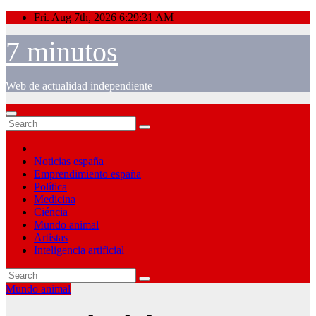
Skip
Fri. Aug 7th, 2026
6:29:31 AM
to
content
7 minutos
Web de actualidad independiente
Noticias españa
Emprendimiento españa
Política
Medicina
Ciéncia
Mundo animal
Artistas
Inteligencia artificial
Mundo animal