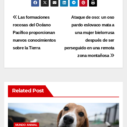
Post
Las formaciones
Ataque de oso: un oso
rocosas del Océano
pardo eslovaco mata a
navigation
Pacífico proporcionan
una mujer bielorrusa
nuevos conocimientos
después de ser
sobre la Tierra
perseguido en una remota
zona montañosa
Related Post
MUNDO ANIMAL