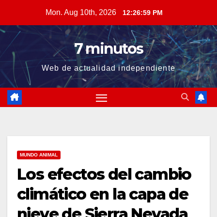
Skip
Mon. Aug 10th, 2026
12:26:59 PM
to
content
7 minutos
Web de actualidad independiente
MUNDO ANIMAL
Los efectos del cambio
climático en la capa de
nieve de Sierra Nevada