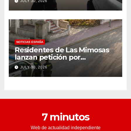
JULY 30, 2026
a un tiroteo con agentes del
condado de Los Ángeles
(VIDEO) * The Gateway
Pundit * por Cullen
Linebarger
NOTICIAS ESPAÑA
Residentes de Las Mimosas
lanzan petición por
disminución ‘inaceptable’ de
JULY 30, 2026
servicios básicos – The
Leader
7 minutos
Web de actualidad independiente