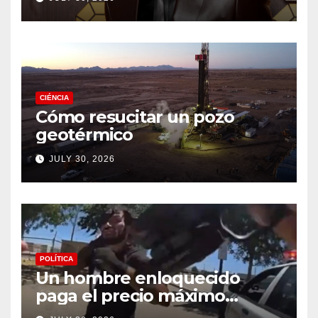
CIÉNCIA
Cómo resucitar un pozo
geotérmico
JULY 30, 2026
POLÍTICA
Un hombre enloquecido
paga el precio máximo
después de llevar un cuchillo