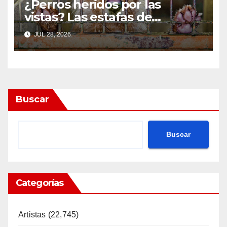
¿Perros heridos por las
vistas? Las estafas de
“rescate” de animales en
JUL 28, 2026
Uganda
Buscar
Buscar
Categorías
Artistas
(22,745)