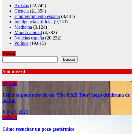
Artistas
(22,745)
Ciéncia
(21,354)
Emprendimiento españa
(8,431)
Inteligencia artificial
(9,133)
Medicina
(3,124)
Mundo animal
(4,382)
Noticias españa
(20,232)
Política
(19,615)
Buscar
Buscar
You missed
Artistas
Usher se pone atrevido en ‘The R&B Tour’ luego del drama de
un fan
July 30, 2026
Ciéncia
Cómo resucitar un pozo geotérmico