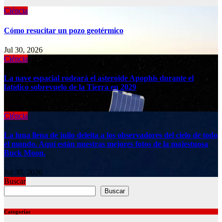
Ciéncia
Cómo resucitar un pozo geotérmico
Jul 30, 2026
Ciéncia
La nave espacial rodeará el asteroide Apophis durante el
fatídico sobrevuelo de la Tierra en 2029
Jul 30, 2026
Ciéncia
La luna llena de julio deleita a los observadores del cielo de todo
el mundo. Aquí están nuestras mejores fotos de la majestuosa
Buck Moon.
Jul 30, 2026
Buscar
Buscar
Categorías