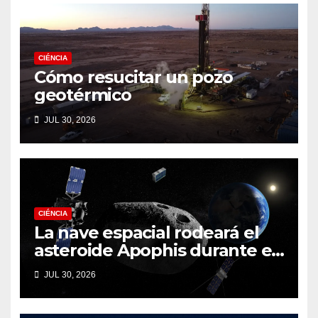
CIÉNCIA
Cómo resucitar un pozo
geotérmico
JUL 30, 2026
CIÉNCIA
La nave espacial rodeará el
asteroide Apophis durante el
fatídico sobrevuelo de la
JUL 30, 2026
Tierra en 2029