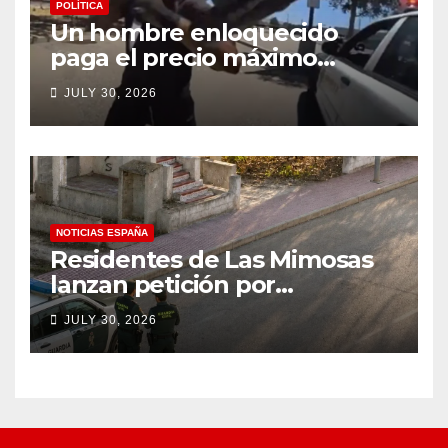
POLÍTICA
Un hombre enloquecido
paga el precio máximo
después de llevar un cuchillo
JULY 30, 2026
a un tiroteo con agentes del
condado de Los Ángeles
(VIDEO) * The Gateway
Pundit * por Cullen
Linebarger
NOTICIAS ESPAÑA
Residentes de Las Mimosas
lanzan petición por
disminución ‘inaceptable’ de
JULY 30, 2026
servicios básicos – The
Leader