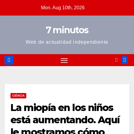
Skip
Mon. Aug 10th, 2026
to
content
7 minutos
Web de actualidad independiente
CIÉNCIA
La miopía en los niños
está aumentando. Aquí
le mostramos cómo