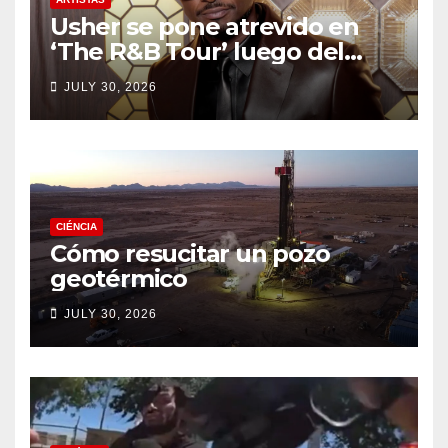
Usher se pone atrevido en
‘The R&B Tour’ luego del
drama de un fan
JULY 30, 2026
CIÉNCIA
Cómo resucitar un pozo
geotérmico
JULY 30, 2026