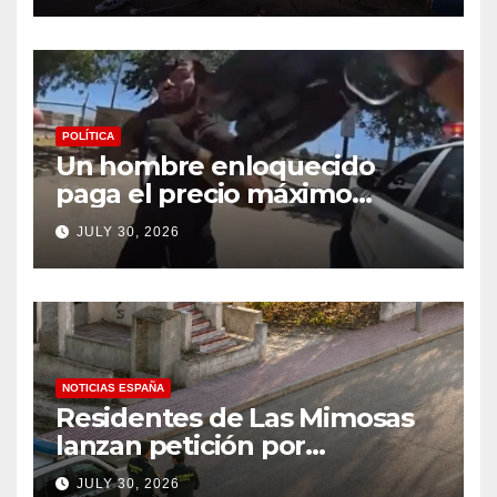
POLÍTICA
Un hombre enloquecido
paga el precio máximo
después de llevar un cuchillo
JULY 30, 2026
a un tiroteo con agentes del
condado de Los Ángeles
(VIDEO) * The Gateway
Pundit * por Cullen
Linebarger
NOTICIAS ESPAÑA
Residentes de Las Mimosas
lanzan petición por
disminución ‘inaceptable’ de
JULY 30, 2026