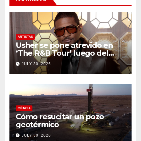
ARTISTAS
Usher se pone atrevido en
‘The R&B Tour’ luego del
drama de un fan
JULY 30, 2026
CIÉNCIA
Cómo resucitar un pozo
geotérmico
JULY 30, 2026