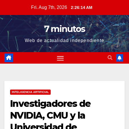
Skip
Fri. Aug 7th, 2026
2:26:15 AM
to
content
7 minutos
Web de actualidad independiente
INTELIGENCIA ARTIFICIAL
Investigadores de
NVIDIA, CMU y la
Universidad de