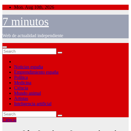
Skip
Mon. Aug 10th, 2026
to
content
7 minutos
Web de actualidad independiente
Noticias españa
Emprendimiento españa
Política
Medicina
Ciéncia
Mundo animal
Artistas
Inteligencia artificial
Ciéncia