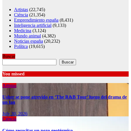
Artistas
(22,745)
Ciéncia
(21,354)
Emprendimiento españa
(8,431)
Inteligencia artificial
(9,133)
Medicina
(3,124)
Mundo animal
(4,382)
Noticias españa
(20,232)
Política
(19,615)
Buscar
Buscar
You missed
Artistas
Usher se pone atrevido en ‘The R&B Tour’ luego del drama de
un fan
July 30, 2026
Ciéncia
Cómo resucitar un pozo geotérmico