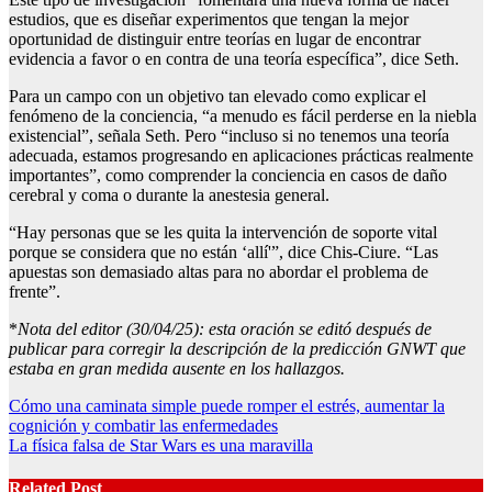
estudios, que es diseñar experimentos que tengan la mejor
oportunidad de distinguir entre teorías en lugar de encontrar
evidencia a favor o en contra de una teoría específica”, dice Seth.
Para un campo con un objetivo tan elevado como explicar el
fenómeno de la conciencia, “a menudo es fácil perderse en la niebla
existencial”, señala Seth. Pero “incluso si no tenemos una teoría
adecuada, estamos progresando en aplicaciones prácticas realmente
importantes”, como comprender la conciencia en casos de daño
cerebral y coma o durante la anestesia general.
“Hay personas que se les quita la intervención de soporte vital
porque se considera que no están ‘allí'”, dice Chis-Ciure. “Las
apuestas son demasiado altas para no abordar el problema de
frente”.
*
Nota del editor (30/04/25): esta oración se editó después de
publicar para corregir la descripción de la predicción GNWT que
estaba en gran medida ausente en los hallazgos.
Post
Cómo una caminata simple puede romper el estrés, aumentar la
cognición y combatir las enfermedades
navigation
La física falsa de Star Wars es una maravilla
Related Post