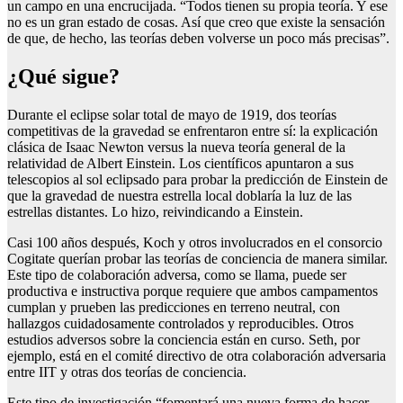
un campo en una encrucijada. “Todos tienen su propia teoría. Y ese
no es un gran estado de cosas. Así que creo que existe la sensación
de que, de hecho, las teorías deben volverse un poco más precisas”.
¿Qué sigue?
Durante el eclipse solar total de mayo de 1919, dos teorías
competitivas de la gravedad se enfrentaron entre sí: la explicación
clásica de Isaac Newton versus la nueva teoría general de la
relatividad de Albert Einstein. Los científicos apuntaron a sus
telescopios al sol eclipsado para probar la predicción de Einstein de
que la gravedad de nuestra estrella local doblaría la luz de las
estrellas distantes. Lo hizo, reivindicando a Einstein.
Casi 100 años después, Koch y otros involucrados en el consorcio
Cogitate querían probar las teorías de conciencia de manera similar.
Este tipo de colaboración adversa, como se llama, puede ser
productiva e instructiva porque requiere que ambos campamentos
cumplan y prueben las predicciones en terreno neutral, con
hallazgos cuidadosamente controlados y reproducibles. Otros
estudios adversos sobre la conciencia están en curso. Seth, por
ejemplo, está en el comité directivo de otra colaboración adversaria
entre IIT y otras dos teorías de conciencia.
Este tipo de investigación “fomentará una nueva forma de hacer