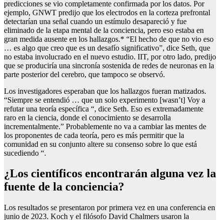
predicciones se vio completamente confirmada por los datos. Por
ejemplo, GNWT predijo que los electrodos en la corteza prefrontal
detectarían una señal cuando un estímulo desapareció y fue
eliminado de la etapa mental de la conciencia, pero eso estaba en
gran medida ausente en los hallazgos.* “El hecho de que no vio eso
… es algo que creo que es un desafío significativo”, dice Seth, que
no estaba involucrado en el nuevo estudio. IIT, por otro lado, predijo
que se produciría una sincronía sostenida de redes de neuronas en la
parte posterior del cerebro, que tampoco se observó.
Los investigadores esperaban que los hallazgos fueran matizados.
“Siempre se entendió … que un solo experimento [wasn’t] Voy a
refutar una teoría específica “, dice Seth. Eso es extremadamente
raro en la ciencia, donde el conocimiento se desarrolla
incrementalmente.” Probablemente no va a cambiar las mentes de
los proponentes de cada teoría, pero es más permitir que la
comunidad en su conjunto altere su consenso sobre lo que está
sucediendo “.
¿Los científicos encontrarán alguna vez la
fuente de la conciencia?
Los resultados se presentaron por primera vez en una conferencia en
junio de 2023. Koch y el filósofo David Chalmers usaron la