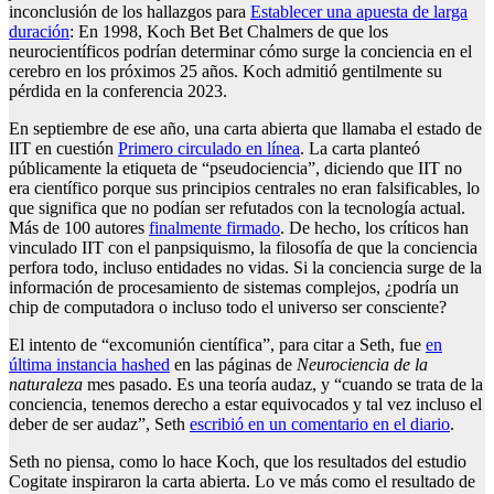
inconclusión de los hallazgos para
Establecer una apuesta de larga
duración
: En 1998, Koch Bet Bet Chalmers de que los
neurocientíficos podrían determinar cómo surge la conciencia en el
cerebro en los próximos 25 años. Koch admitió gentilmente su
pérdida en la conferencia 2023.
En septiembre de ese año, una carta abierta que llamaba el estado de
IIT en cuestión
Primero circulado en línea
. La carta planteó
públicamente la etiqueta de “pseudociencia”, diciendo que IIT no
era científico porque sus principios centrales no eran falsificables, lo
que significa que no podían ser refutados con la tecnología actual.
Más de 100 autores
finalmente firmado
. De hecho, los críticos han
vinculado IIT con el panpsiquismo, la filosofía de que la conciencia
perfora todo, incluso entidades no vidas. Si la conciencia surge de la
información de procesamiento de sistemas complejos, ¿podría un
chip de computadora o incluso todo el universo ser consciente?
El intento de “excomunión científica”, para citar a Seth, fue
en
última instancia hashed
en las páginas de
Neurociencia de la
naturaleza
mes pasado. Es una teoría audaz, y “cuando se trata de la
conciencia, tenemos derecho a estar equivocados y tal vez incluso el
deber de ser audaz”, Seth
escribió en un comentario en el diario
.
Seth no piensa, como lo hace Koch, que los resultados del estudio
Cogitate inspiraron la carta abierta. Lo ve más como el resultado de