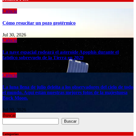
Ciéncia
Cómo resucitar un pozo geotérmico
Jul 30, 2026
Ciéncia
La nave espacial rodeará el asteroide Apophis durante el
fatídico sobrevuelo de la Tierra en 2029
Jul 30, 2026
Ciéncia
La luna llena de julio deleita a los observadores del cielo de todo
el mundo. Aquí están nuestras mejores fotos de la majestuosa
Buck Moon.
Jul 30, 2026
Buscar
Buscar
Categorías