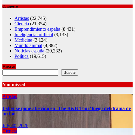
Categorías
Artistas
(22,745)
Ciéncia
(21,354)
Emprendimiento españa
(8,431)
Inteligencia artificial
(9,133)
Medicina
(3,124)
Mundo animal
(4,382)
Noticias españa
(20,232)
Política
(19,615)
Buscar
Buscar
You missed
Artistas
Usher se pone atrevido en ‘The R&B Tour’ luego del drama de
un fan
July 30, 2026
Ciéncia