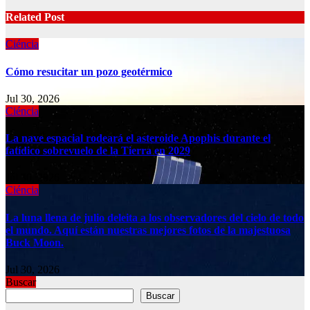
Related Post
Ciéncia
Cómo resucitar un pozo geotérmico
Jul 30, 2026
Ciéncia
La nave espacial rodeará el asteroide Apophis durante el
fatídico sobrevuelo de la Tierra en 2029
Jul 30, 2026
Ciéncia
La luna llena de julio deleita a los observadores del cielo de todo
el mundo. Aquí están nuestras mejores fotos de la majestuosa
Buck Moon.
Jul 30, 2026
Buscar
Buscar