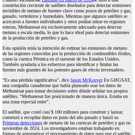
constelación creciente de satélites diseñados para detectar emisiones
invisibles de metano de fuentes clave como pozos de petróleo y gas,
ganado, vertederos y humedales. Mientras que algunos satélites se
acercaron a fuentes individuales y otros podían mirar en regiones
enteras, Methanesat era exclusivamente adecuado para detectar
metano a escala media, lo que lo hace ideal para detectar emisiones
de la producción de petróleo y gas.
Esta opinión tenía la intención de estimar las emisiones de metano
de las regiones conocidas por la producción de combustibles fósiles,
como la cuenca Pérmica en el suroeste de los Estados Unidos.
También ayudaría a los esfuerzos para identificar y limitar las
fuentes más grandes de los potentes gases de efecto invernadero.
“Es una pérdida significativa”, dice
Jason McKeever
En GHGSAT,
una compañía canadiense que había planeado usar los datos de
Methanesat para tomar decisiones sobre dónde señalar sus propios
satélites. “Methanesat fue posicionado de manera única. Estaba en
una zona especial entre”.
El satélite, que costó casi $ 100 millones para construir y lanzar,
comenzó a recopilar datos en junio del año pasado y lanzó su
Primeras detecciones
de metano de las cuencas de petróleo y gas en
noviembre de 2024. Los investigadores estaban trabajando en
formas de automatizar el procesamiento de datos para que el satélite,