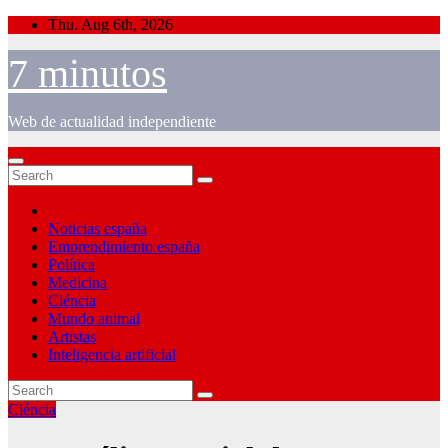
Skip
Thu. Aug 6th, 2026
to
content
7 minutos
Web de actualidad independiente
Noticias españa
Emprendimiento españa
Política
Medicina
Ciéncia
Mundo animal
Artistas
Inteligencia artificial
Ciéncia