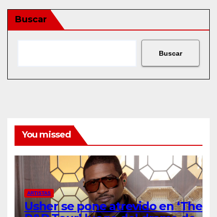
Buscar
Buscar
You missed
ARTISTAS
Usher se pone atrevido en ‘The