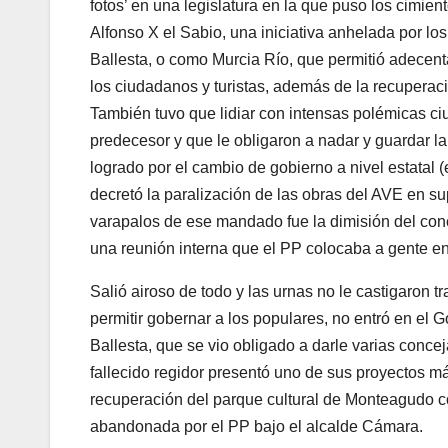
fotos’ en una legislatura en la que puso los cimie
Alfonso X el Sabio, una iniciativa anhelada por 
Ballesta, o como Murcia Río, que permitió adecent
los ciudadanos y turistas, además de la recuperac
También tuvo que lidiar con intensas polémicas ci
predecesor y que le obligaron a nadar y guardar la 
logrado por el cambio de gobierno a nivel estatal 
decretó la paralización de las obras del AVE en supe
varapalos de ese mandado fue la dimisión del conc
una reunión interna que el PP colocaba a gente en
Salió airoso de todo y las urnas no le castigaron
permitir gobernar a los populares, no entró en el 
Ballesta, que se vio obligado a darle varias concej
fallecido regidor presentó uno de sus proyectos m
recuperación del parque cultural de Monteagudo co
abandonada por el PP bajo el alcalde Cámara.