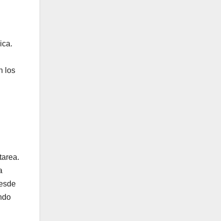
ica.
n los
tarea.
a
desde
endo