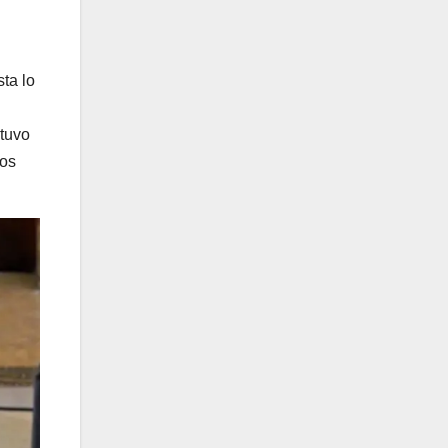
ta lo
 tuvo
los