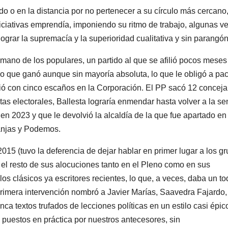
o o en la distancia por no pertenecer a su círculo más cercano
ciativas emprendía, imponiendo su ritmo de trabajo, algunas v
ograr la supremacía y la superioridad cualitativa y sin parangón
a mano de los populares, un partido al que se afilió pocos meses
o que ganó aunque sin mayoría absoluta, lo que le obligó a pac
ó con cinco escaños en la Corporación. El PP sacó 12 conceja
tas electorales, Ballesta lograría enmendar hasta volver a la s
en 2023 y que le devolvió la alcaldía de la que fue apartado e
ranjas y Podemos.
15 (tuvo la deferencia de dejar hablar en primer lugar a los g
 el resto de sus alocuciones tanto en el Pleno como en sus
los clásicos ya escritores recientes, lo que, a veces, daba un t
rimera intervención nombró a Javier Marías, Saavedra Fajardo,
ca textos trufados de lecciones políticas en un estilo casi épic
 puestos en práctica por nuestros antecesores, sin