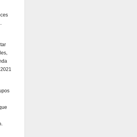
,
eces
.
tar
les,
enda
n 2021
rupos
oque
o.