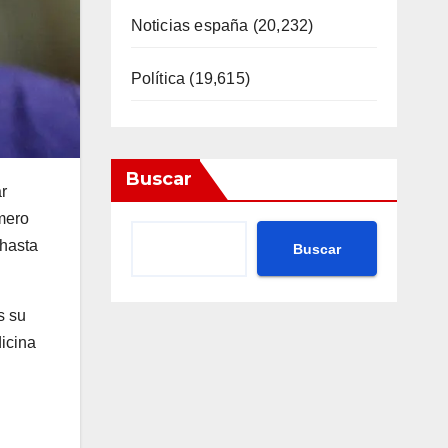
Noticias españa
(20,232)
Política
(19,615)
Buscar
r
mero
 hasta
Buscar
s su
dicina