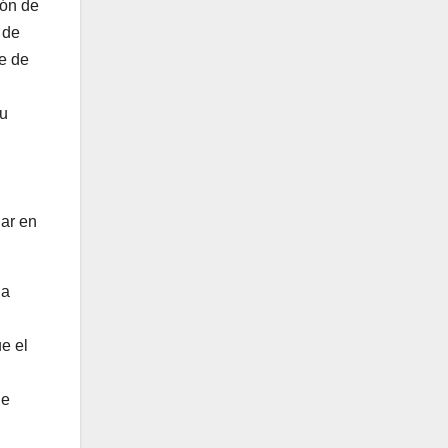
ión de
 de
te de
su
uar en
 a
e el
ue