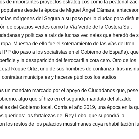
ntos de importantes proyectos estratégicos como la peatonalizac
los populares desde la época de Miguel Ángel Cámara, antecesor
ar las márgenes del Segura a su paso por la ciudad para disfru
ión de espacios verdes como la Vía Verde de la Costera Sur.
udadanas y políticas a raíz de luchas vecinales que heredó de 
ropa. Muestra de ello fue el soterramiento de las vías del tren
(el PP dio paso a los socialistas en el Gobierno de España), que
rficie y la desaparición del ferrocarril a cota cero. Otro de los
ejal Roque Ortiz, uno de sus hombres de confianza, tras insin
 contratas municipales y hacerse públicos los audios.
 tras un mandato marcado por el apoyo de Ciudadanos que, pese
Gobierno, algo que sí hizo en el segundo mandato del alcalde
alías del Gobierno local. Corría el año 2019, una época en la qu
ás queridos: las fortalezas del Rey Lobo, que supondrá la
n los restos de los palacios musulmanes cuya rehabilitación f