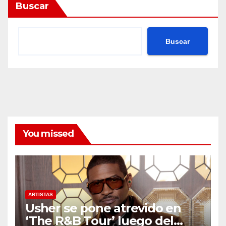
Buscar
Buscar
You missed
ARTISTAS
Usher se pone atrevido en
‘The R&B Tour’ luego del