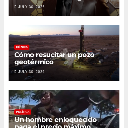
drama de un fan
JULY 30, 2026
CIÉNCIA
Cómo resucitar un pozo
geotérmico
JULY 30, 2026
POLÍTICA
Un hombre enloquecido
paga el precio máximo