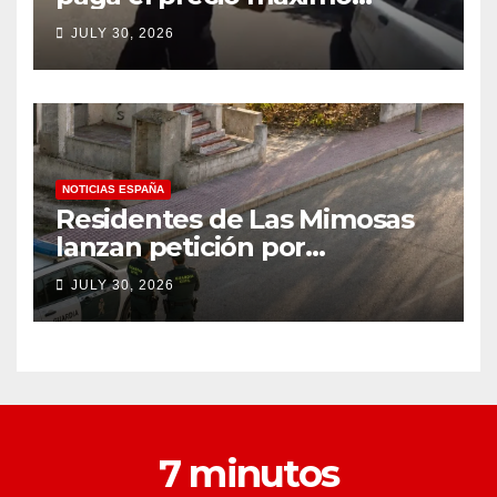
después de llevar un cuchillo
JULY 30, 2026
a un tiroteo con agentes del
condado de Los Ángeles
(VIDEO) * The Gateway
Pundit * por Cullen
Linebarger
NOTICIAS ESPAÑA
Residentes de Las Mimosas
lanzan petición por
disminución ‘inaceptable’ de
JULY 30, 2026
servicios básicos – The
Leader
7 minutos