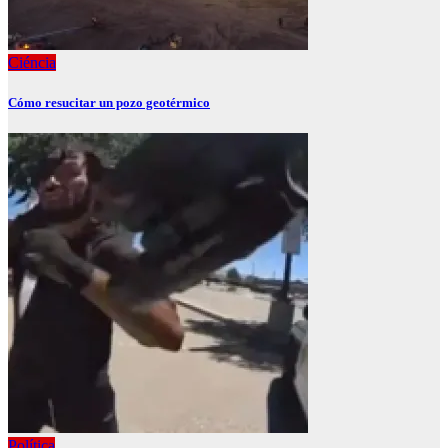
Ciéncia
Cómo resucitar un pozo geotérmico
Política