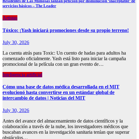
Residentes de Las Mimosas lanzan petición por disminución ‘inaceptable’ de
servicios básicos – The Leader
Artistas
Tóxico: ¡Yash iniciará promociones desde su propio terreno!
July 30, 2026
La cuenta atrás para Toxic: Un cuento de hadas para adultos ha
comenzado oficialmente. Yash está listo para iniciar la campaña
promocional de la película con un gran evento de…
Inteligencia artificial
Cómo una base de datos médica desarrollada en el MIT
evolucionó hasta convertirse en un estándar global de
intercambio de datos | Noticias del MIT
July 30, 2026
Antes del avance del almacenamiento de datos científicos y la
colaboración a través de la nube, los investigadores médicos que
buscaban avances en la investigación sanitaria tenían que superar
obstáculos…