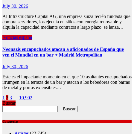
July 30, 2026
AI Infrastructure Capital AG, una empresa suiza recién fundada que
compra servidores, los ejecuta en sitios con energía renovable y
alquila la capacidad mediante contratos a largo plazo, se lanza…
Noticias españa
Neonazis encapuchados atacan a aficionados de España que
ven el Mundial en un bar ⋆ Madrid Metropolitan
July 30, 2026
Este es el impactante momento en el que 10 asaltantes encapuchados
irrumpen en la terraza de un bar y atacan a los bebedores con barras
de metal y porras extensibles…
Posts
1
2
3
…
10,902
Buscar
pagination
Buscar
Categorías
Artistas
(22,745)