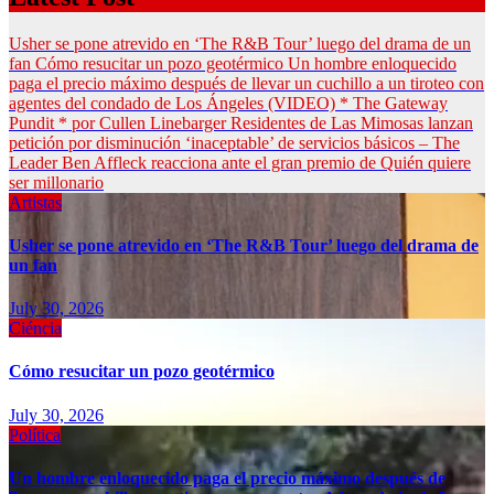
Usher se pone atrevido en ‘The R&B Tour’ luego del drama de un
fan
Cómo resucitar un pozo geotérmico
Un hombre enloquecido
paga el precio máximo después de llevar un cuchillo a un tiroteo con
agentes del condado de Los Ángeles (VIDEO) * The Gateway
Pundit * por Cullen Linebarger
Residentes de Las Mimosas lanzan
petición por disminución ‘inaceptable’ de servicios básicos – The
Leader
Ben Affleck reacciona ante el gran premio de Quién quiere
ser millonario
Artistas
Usher se pone atrevido en ‘The R&B Tour’ luego del drama de
un fan
July 30, 2026
Ciéncia
Cómo resucitar un pozo geotérmico
July 30, 2026
Política
Un hombre enloquecido paga el precio máximo después de