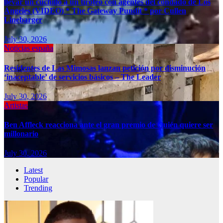
llevar un cuchillo a un tiroteo con agentes del condado de Los
Ángeles (VIDEO) * The Gateway Pundit * por Cullen
Linebarger
July 30, 2026
Noticias españa
Residentes de Las Mimosas lanzan petición por disminución
‘inaceptable’ de servicios básicos – The Leader
July 30, 2026
Artistas
Ben Affleck reacciona ante el gran premio de Quién quiere ser
millonario
July 30, 2026
Latest
Popular
Trending