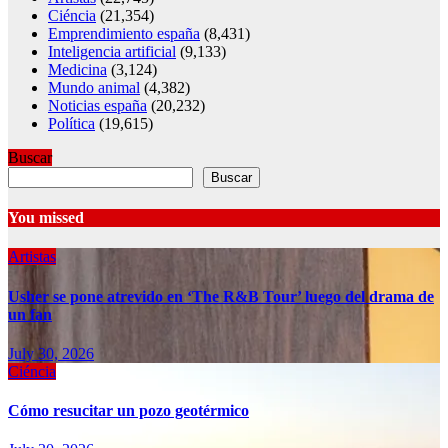
Ciéncia
(21,354)
Emprendimiento españa
(8,431)
Inteligencia artificial
(9,133)
Medicina
(3,124)
Mundo animal
(4,382)
Noticias españa
(20,232)
Política
(19,615)
Buscar
Buscar
You missed
Artistas
Usher se pone atrevido en ‘The R&B Tour’ luego del drama de
un fan
July 30, 2026
Ciéncia
Cómo resucitar un pozo geotérmico