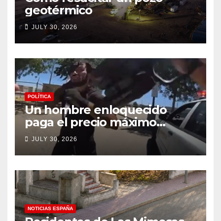
geotérmico
JULY 30, 2026
POLÍTICA
Un hombre enloquecido
paga el precio máximo
después de llevar un cuchillo
JULY 30, 2026
a un tiroteo con agentes del
condado de Los Ángeles
(VIDEO) * The Gateway
Pundit * por Cullen
Linebarger
NOTICIAS ESPAÑA