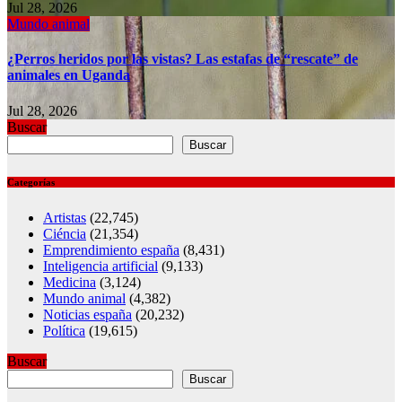
Jul 28, 2026
Mundo animal
¿Perros heridos por las vistas? Las estafas de “rescate” de
animales en Uganda
Jul 28, 2026
Buscar
Buscar
Categorías
Artistas
(22,745)
Ciéncia
(21,354)
Emprendimiento españa
(8,431)
Inteligencia artificial
(9,133)
Medicina
(3,124)
Mundo animal
(4,382)
Noticias españa
(20,232)
Política
(19,615)
Buscar
Buscar