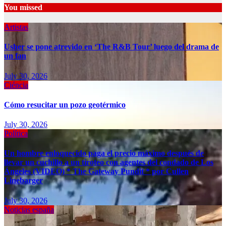
You missed
Artistas
Usher se pone atrevido en ‘The R&B Tour’ luego del drama de
un fan
July 30, 2026
Ciéncia
Cómo resucitar un pozo geotérmico
July 30, 2026
Política
Un hombre enloquecido paga el precio máximo después de
llevar un cuchillo a un tiroteo con agentes del condado de Los
Ángeles (VIDEO) * The Gateway Pundit * por Cullen
Linebarger
July 30, 2026
Noticias españa