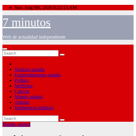
Skip
Sun. Aug 9th, 2026
8:22:13 AM
to
content
7 minutos
Web de actualidad independiente
Noticias españa
Emprendimiento españa
Política
Medicina
Ciéncia
Mundo animal
Artistas
Inteligencia artificial
Mundo animal