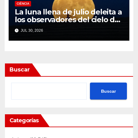
CIÉNCIA
La luna llena de julio deleita a
los observadores del cielo de
todo el mundo. Aquí están
JUL 30, 2026
nuestras mejores fotos de la
majestuosa Buck Moon.
Buscar
Buscar
Categorías