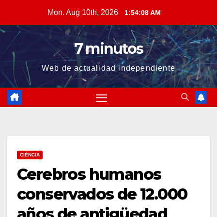
Skip
Mon. Aug 10th, 2026
1:54:09 AM
to
content
7 minutos
Web de actualidad independiente
CIÉNCIA
Cerebros humanos
conservados de 12.000
años de antigüedad