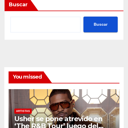
Buscar
Buscar
You missed
ARTISTAS
Usher se pone atrevido en
‘The R&B Tour’ luego del