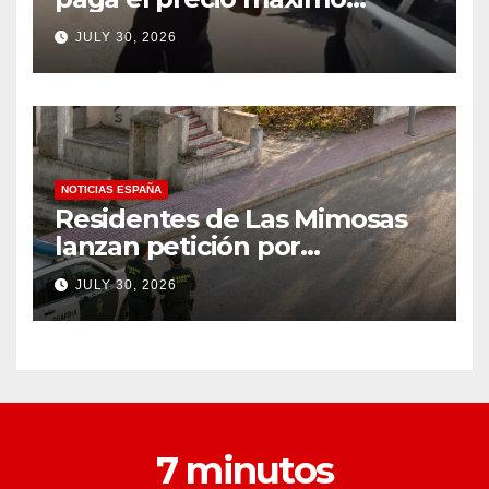
después de llevar un cuchillo
JULY 30, 2026
a un tiroteo con agentes del
condado de Los Ángeles
(VIDEO) * The Gateway
Pundit * por Cullen
Linebarger
NOTICIAS ESPAÑA
Residentes de Las Mimosas
lanzan petición por
disminución ‘inaceptable’ de
JULY 30, 2026
servicios básicos – The
Leader
7 minutos