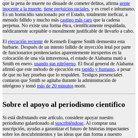
que la pena de muerte no disuade de cometer delitos, afirma
gente
inocente a la muerte
,
tiene prejuicios raciales
, y es cruel e inhumano.
Es un homicidio sancionado por el Estado, totalmente ineficaz, a
menudo fallido y mucho más
castigo más caro
que la cadena
perpetua. No existe una forma ética, científicamente respaldada,
médicamente aceptable o moralmente justificable de llevarlo a cabo.
El
ejecución reciente
de Kenneth Eugene Smith demuestra esta
barbarie. Después de un intento fallido de inyección letal por parte
de funcionarios penitenciarios aparentemente inexpertos en la
colocación de una vía intravenosa, el estado de Alabama mató a
Smith en enero.
usando gas nitrógeno
. El fiscal general de Alabama
afirmó que este método de ejecución era
rapido y humano
, a pesar
de que no hay pruebas que lo respalden. Testigos presenciales
contaron que Smith se agitaba durante la administración de
nitrógeno y tomó
más de 20 minutos
morir.
Sobre el apoyo al periodismo científico
Si está disfrutando este artículo, considere apoyar nuestro
periodismo galardonado al
suscribiéndose
. Al comprar una
suscripción, ayudas a garantizar el futuro de historias impactantes
sobre los descubrimientos y las ideas que dan forma a nuestro