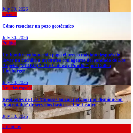
July 30, 2026
Ciéncia
Cómo resucitar un pozo geotérmico
July 30, 2026
Política
Un hombre enloquecido paga el precio máximo después de
llevar un cuchillo a un tiroteo con agentes del condado de Los
Ángeles (VIDEO) * The Gateway Pundit * por Cullen
Linebarger
July 30, 2026
Noticias españa
Residentes de Las Mimosas lanzan petición por disminución
‘inaceptable’ de servicios básicos – The Leader
July 30, 2026
7 minutos