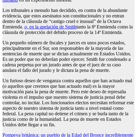
Los tribunales a menudo han decidido, en contra de la abundante
evidencia, que estos asesinatos son constitucionales y no entran
dentro de la cláusula de “castigo cruel e inusual” de la Octava
Enmienda.
o, en la apelación de Smith
tanto la 8ª Enmienda como la
cláusula de protección del debido proceso de la 14ª Enmienda.
Un pequeño número de fiscales y jueces en unos pocos estados,
principalmente en el Sur, son responsables de la mayoría de las
sentencias de muerte que se dictan actualmente en Estados Unidos.
Es un poder que no deberían poder ejercer. Smith fue condenado a
cadena perpetua por un jurado antes de que el juez de su caso
anulara el fallo del jurado y le dictara la pena de muerte.
Un furioso deseo de venganza contra aquellos que han actuado mal
(o aquellos que creemos que han actuado mal) es la mayor
motivación para la pena de muerte. Pero este deseo de represalia
violenta es el impulso que nuestro sistema de justicia penal debe
controlar, no incitar. Los funcionarios electos necesitan reformar este
aspecto de nuestro sistema de justicia tanto a nivel estatal como
federal. La pena capital no detiene el crimen y se burla tanto de la
justicia como de la humanidad. La pena de muerte en Estados
Unidos debe llegar a su fin.
Post
Pompeya británica: un pueblo de la Edad del Bronce increíblemente