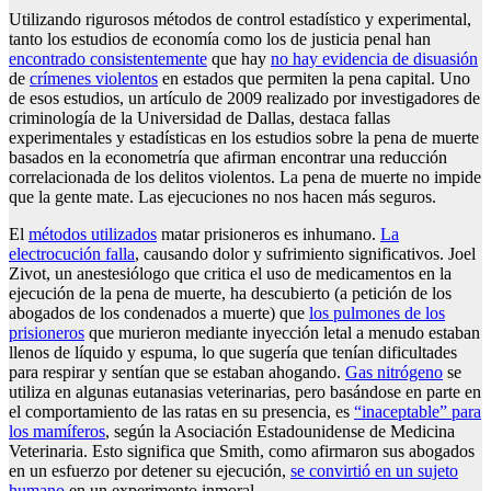
Utilizando rigurosos métodos de control estadístico y experimental,
tanto los estudios de economía como los de justicia penal han
encontrado consistentemente
que hay
no hay evidencia de disuasión
de
crímenes violentos
en estados que permiten la pena capital. Uno
de esos estudios, un artículo de 2009 realizado por investigadores de
criminología de la Universidad de Dallas, destaca fallas
experimentales y estadísticas en los estudios sobre la pena de muerte
basados ​​en la econometría que afirman encontrar una reducción
correlacionada de los delitos violentos. La pena de muerte no impide
que la gente mate. Las ejecuciones no nos hacen más seguros.
El
métodos utilizados
matar prisioneros es inhumano.
La
electrocución falla
, causando dolor y sufrimiento significativos. Joel
Zivot, un anestesiólogo que critica el uso de medicamentos en la
ejecución de la pena de muerte, ha descubierto (a petición de los
abogados de los condenados a muerte) que
los pulmones de los
prisioneros
que murieron mediante inyección letal a menudo estaban
llenos de líquido y espuma, lo que sugería que tenían dificultades
para respirar y sentían que se estaban ahogando.
Gas nitrógeno
se
utiliza en algunas eutanasias veterinarias, pero basándose en parte en
el comportamiento de las ratas en su presencia, es
“inaceptable” para
los mamíferos
, según la Asociación Estadounidense de Medicina
Veterinaria. Esto significa que Smith, como afirmaron sus abogados
en un esfuerzo por detener su ejecución,
se convirtió en un sujeto
humano
en un experimento inmoral.