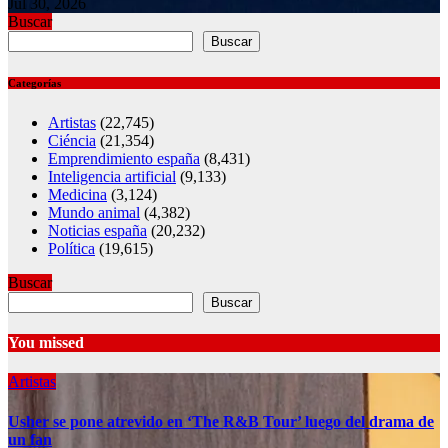
Jul 30, 2026
Buscar
Buscar
Categorías
Artistas
(22,745)
Ciéncia
(21,354)
Emprendimiento españa
(8,431)
Inteligencia artificial
(9,133)
Medicina
(3,124)
Mundo animal
(4,382)
Noticias españa
(20,232)
Política
(19,615)
Buscar
Buscar
You missed
Artistas
Usher se pone atrevido en ‘The R&B Tour’ luego del drama de
un fan