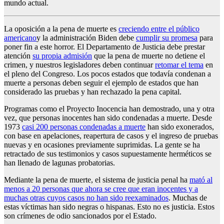
mundo actual.
La oposición a la pena de muerte es
creciendo entre el público
americano
y la administración Biden debe
cumplir su promesa
para
poner fin a este horror. El Departamento de Justicia debe prestar
atención
su propia admisión
que la pena de muerte no detiene el
crimen, y nuestros legisladores deben continuar
retomar el tema
en
el pleno del Congreso. Los pocos estados que todavía condenan a
muerte a personas deben seguir el ejemplo de estados que han
considerado las pruebas y han rechazado la pena capital.
Programas como el Proyecto Inocencia han demostrado, una y otra
vez, que personas inocentes han sido condenadas a muerte. Desde
1973
casi 200 personas condenadas a muerte
han sido exonerados,
con base en apelaciones, reapertura de casos y el ingreso de pruebas
nuevas y en ocasiones previamente suprimidas. La gente se ha
retractado de sus testimonios y casos supuestamente herméticos se
han llenado de lagunas probatorias.
Mediante la pena de muerte, el sistema de justicia penal ha
mató al
menos a 20 personas que ahora se cree que eran inocentes y a
muchas otras cuyos casos no han sido reexaminados
. Muchas de
estas víctimas han sido negras o hispanas. Esto no es justicia. Estos
son crímenes de odio sancionados por el Estado.