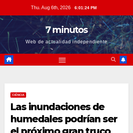
Skip
Thu. Aug 6th, 2026
6:01:25 PM
to
content
7 minutos
Web de actualidad independiente
CIÉNCIA
Las inundaciones de
humedales podrían ser
el próximo gran truco