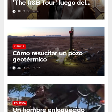
‘The R&B Tour’ luego del
drama de un fan
JULY 30, 2026
CIÉNCIA
Cómo resucitar un pozo
geotérmico
JULY 30, 2026
POLÍTICA
Un hombre enloquecido