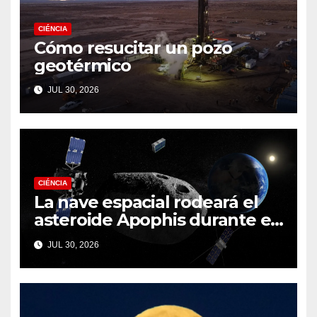
CIÉNCIA
Cómo resucitar un pozo
geotérmico
JUL 30, 2026
CIÉNCIA
La nave espacial rodeará el
asteroide Apophis durante el
fatídico sobrevuelo de la
JUL 30, 2026
Tierra en 2029