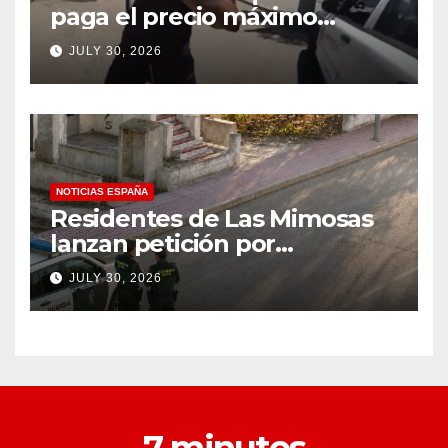
paga el precio máximo
después de llevar un cuchillo
JULY 30, 2026
a un tiroteo con agentes del
condado de Los Ángeles
(VIDEO) * The Gateway
Pundit * por Cullen
Linebarger
NOTICIAS ESPAÑA
Residentes de Las Mimosas
lanzan petición por
disminución ‘inaceptable’ de
JULY 30, 2026
servicios básicos – The
Leader