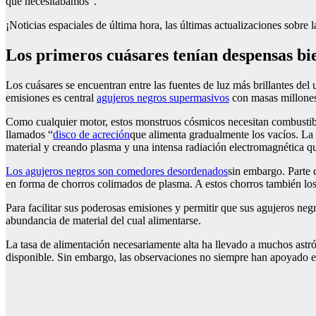
que necesitábamos”.
¡Noticias espaciales de última hora, las últimas actualizaciones sobr
Los primeros cuásares tenían despensas bi
Los cuásares se encuentran entre las fuentes de luz más brillantes del
emisiones es central
agujeros negros supermasivos
con masas millones
Como cualquier motor, estos monstruos cósmicos necesitan combustible.
llamados “
disco de acreción
que alimenta gradualmente los vacíos. La 
material y creando plasma y una intensa radiación electromagnética qu
Los agujeros negros son comedores desordenados
sin embargo. Parte 
en forma de chorros colimados de plasma. A estos chorros también lo
Para facilitar sus poderosas emisiones y permitir que sus agujeros n
abundancia de material del cual alimentarse.
La tasa de alimentación necesariamente alta ha llevado a muchos ast
disponible. Sin embargo, las observaciones no siempre han apoyado es