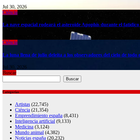
Jul 30, 2026
Ciéncia
La nave espacial rodeará el asteroide Apophis durante el fatídico
Jul 30, 2026
Ciéncia
La luna llena de julio deleita a los observadores del cielo de to
Jul 30, 2026
Buscar
Buscar
Categorías
Artistas
(22,745)
Ciéncia
(21,354)
Emprendimiento españa
(8,431)
Inteligencia artificial
(9,133)
Medicina
(3,124)
Mundo animal
(4,382)
Noticias españa
(20,232)