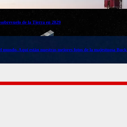
 sobrevuelo de la Tierra en 2029
do el mundo. Aquí están nuestras mejores fotos de la majestuosa Buc