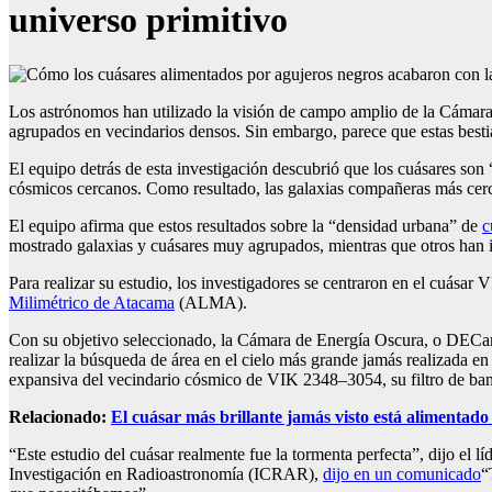
universo primitivo
Los astrónomos han utilizado la visión de campo amplio de la Cámara
agrupados en vecindarios densos. Sin embargo, parece que estas besti
El equipo detrás de esta investigación descubrió que los cuásares so
cósmicos cercanos. Como resultado, las galaxias compañeras más cerca
El equipo afirma que estos resultados sobre la “densidad urbana” de
c
mostrado galaxias y cuásares muy agrupados, mientras que otros han i
Para realizar su estudio, los investigadores se centraron en el cuásar 
Milimétrico de Atacama
(ALMA).
Con su objetivo seleccionado, la Cámara de Energía Oscura, o DEC
realizar la búsqueda de área en el cielo más grande jamás realizada e
expansiva del vecindario cósmico de VIK 2348–3054, su filtro de band
Relacionado:
El cuásar más brillante jamás visto está alimentad
“Este estudio del cuásar realmente fue la tormenta perfecta”, dijo el 
Investigación en Radioastronomía (ICRAR),
dijo en un comunicado
“