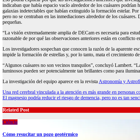
indicaban que había espacio vacío alrededor de los cuásares podrían h
galaxias indetectables que habían extinguido la formación estelar. Por
pero no se centraban en las inmediaciones alrededor de los cuásares.
pequeñas.
“La visión extremadamente amplia de DECam es necesaria para estudia
razonable de por qué las observaciones anteriores están en conflicto en
Los investigadores sospechan que conocen la razón de la aparente esc
impide la formación de estrellas y, por lo tanto, mata el crecimiento 
“Algunos cuásares no son vecinos tranquilos”, concluyó Lambert. “Las 
luminosos pueden ser potencialmente tan brillantes como para iluminar 
La investigación del equipo aparece en la revista
Astronomía y Astrofí
Post
Una red cerebral vinculada a la atención es más grande en personas c
El magnesio podría reducir el riesgo de demencia, pero no es tan senci
navigation
Related Post
Ciéncia
Cómo resucitar un pozo geotérmico