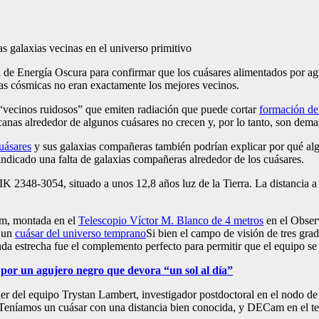
 de Energía Oscura para confirmar que los cuásares alimentados por ag
as cósmicas no eran exactamente los mejores vecinos.
n “vecinos ruidosos” que emiten radiación que puede cortar
formación de 
nas alrededor de algunos cuásares no crecen y, por lo tanto, son dema
uásares
y sus galaxias compañeras también podrían explicar por qué alg
ndicado una falta de galaxias compañeras alrededor de los cuásares.
VIK 2348-3054, situado a unos 12,8 años luz de la Tierra. La distancia a
am, montada en el
Telescopio Víctor M. Blanco de 4 metros
en el Observ
n un
cuásar del universo temprano
Si bien el campo de visión de tres g
a estrecha fue el complemento perfecto para permitir que el equipo se
o por un agujero negro que devora “un sol al día”
líder del equipo Trystan Lambert, investigador postdoctoral en el nodo d
Teníamos un cuásar con una distancia bien conocida, y DECam en el tel