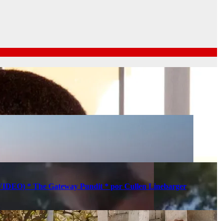
s (VIDEO) * The Gateway Pundit * por Cullen Linebarger