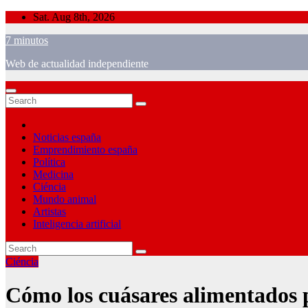
Skip
Sat. Aug 8th, 2026
to
7 minutos
content
Web de actualidad independiente
Noticias españa
Emprendimiento españa
Política
Medicina
Ciéncia
Mundo animal
Artistas
Inteligencia artificial
Ciéncia
Cómo los cuásares alimentados p