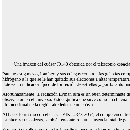
Una imagen del cuásar J0148 obtenida por el telescopio espac
Para investigar esto, Lambert y sus colegas contaron las galaxias c
hidrógeno a la que se le han quitado sus electrones a altas temperatu
Este es un indicador típico de formación de estrellas y, por lo tanto,
Afortunadamente, la radiación Lyman-alfa es un buen determinante 
observación en el universo. Esto significa que sirve como una buena 
tridimensional de la región alrededor de un cuásar.
Al hacer lo mismo con el cuásar VIK J2348-3054, el equipo encontró 3
Lambert y sus colegas, también encontraron una ausencia total de gala
Eso podría explicar por qué las investigaciones anteriores que investi