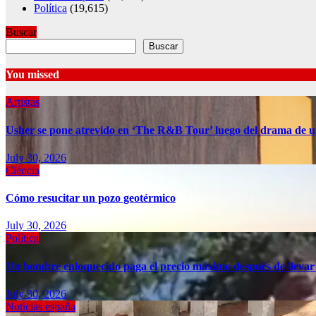
Política
(19,615)
Buscar
Buscar
You missed
Artistas
Usher se pone atrevido en ‘The R&B Tour’ luego del drama de u
July 30, 2026
Ciéncia
Cómo resucitar un pozo geotérmico
July 30, 2026
Política
Un hombre enloquecido paga el precio máximo después de llevar
July 30, 2026
Noticias españa