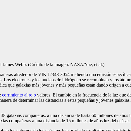
ial James Webb.
(Crédito de la imagen: NASA/Yue, et al.)
ompañeras alrededor de VIK J2348-3054 midiendo una emisión específic
ras. Los electrones y los núcleos de hidrógeno se recombinan y los áto
 indica que galaxias más jóvenes y más pequeñas están dando origen a cue
de
corrimiento al rojo
valores,
El cambio en la frecuencia de la luz que d
manera de determinar las distancias a estas pequeñas y jóvenes galaxia
8 galaxias compañeras, a una distancia de hasta 60 millones de años lu
xias compañeras a una distancia de 15 millones de años luz del cuásar.
gaban los entornos de los cuásares han arrojado resultados contradictori