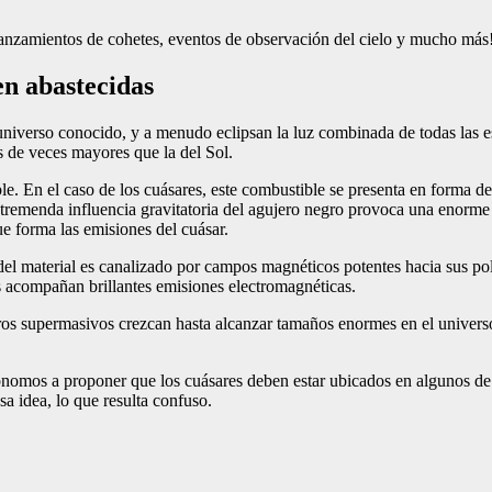
e lanzamientos de cohetes, eventos de observación del cielo y mucho más
en abastecidas
 universo conocido, y a menudo eclipsan la luz combinada de todas las est
 de veces mayores que la del Sol.
 En el caso de los cuásares, este combustible se presenta en forma de 
tremenda influencia gravitatoria del agujero negro provoca una enorme c
e forma las emisiones del cuásar.
del material es canalizado por campos magnéticos potentes hacia sus polo
s acompañan brillantes emisiones electromagnéticas.
egros supermasivos crezcan hasta alcanzar tamaños enormes en el univers
rónomos a proponer que los cuásares deben estar ubicados en algunos de
a idea, lo que resulta confuso.