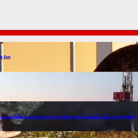
n fan
 un cuchillo a un tiroteo con agentes del condado de Los Ángele