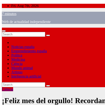
Skip
Fri. Aug 7th, 2026
to
7 minutos
content
Web de actualidad independiente
Noticias españa
Emprendimiento españa
Política
Medicina
Ciéncia
Mundo animal
Artistas
Inteligencia artificial
Ciéncia
¡Feliz mes del orgullo! Recordand