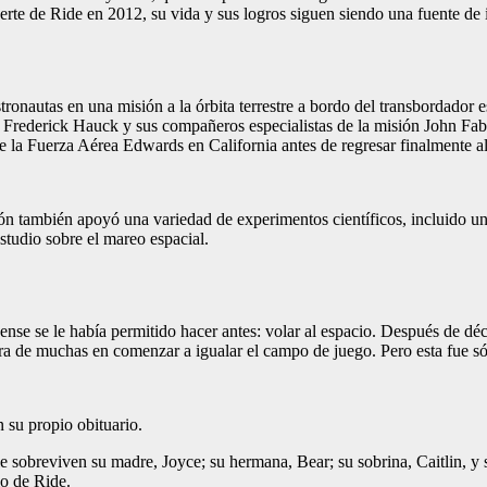
te de Ride en 2012, su vida y sus logros siguen siendo una fuente de 
onautas en una misión a la órbita terrestre a bordo del transbordador e
ón Frederick Hauck y sus compañeros especialistas de la misión John F
ase de la Fuerza Aérea Edwards en California antes de regresar finalment
ión también apoyó una variedad de experimentos científicos, incluido un
tudio sobre el mareo espacial.
se se le había permitido hacer antes: volar al espacio. Después de déc
mera de muchas en comenzar a igualar el campo de juego. Pero esta fue 
n su propio obituario.
sobreviven su madre, Joyce; su hermana, Bear; su sobrina, Caitlin, y 
io de Ride.