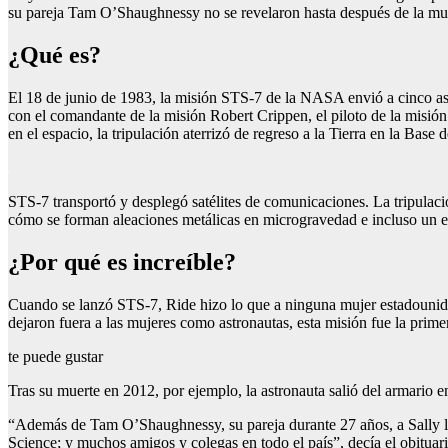
su pareja Tam O’Shaughnessy no se revelaron hasta después de la muer
¿Qué es?
El 18 de junio de 1983, la misión STS-7 de la NASA envió a cinco astr
con el comandante de la misión Robert Crippen, el piloto de la misi
en el espacio, la tripulación aterrizó de regreso a la Tierra en la B
STS-7 transportó y desplegó satélites de comunicaciones. La tripulac
cómo se forman aleaciones metálicas en microgravedad e incluso un es
¿Por qué es increíble?
Cuando se lanzó STS-7, Ride hizo lo que a ninguna mujer estadouniden
dejaron fuera a las mujeres como astronautas, esta misión fue la pri
te puede gustar
Tras su muerte en 2012, por ejemplo, la astronauta salió del armario e
“Además de Tam O’Shaughnessy, su pareja durante 27 años, a Sally le 
Science; y muchos amigos y colegas en todo el país”, decía el obituar