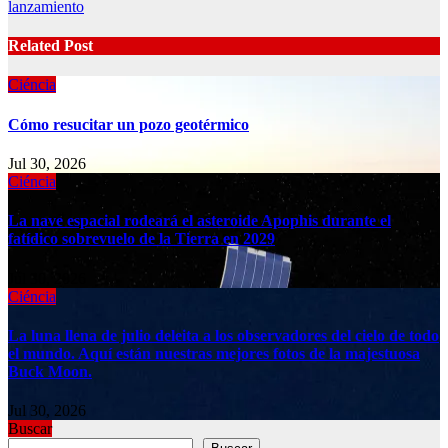
lanzamiento
Related Post
Ciéncia
Cómo resucitar un pozo geotérmico
Jul 30, 2026
Ciéncia
La nave espacial rodeará el asteroide Apophis durante el
fatídico sobrevuelo de la Tierra en 2029
Jul 30, 2026
Ciéncia
La luna llena de julio deleita a los observadores del cielo de todo
el mundo. Aquí están nuestras mejores fotos de la majestuosa
Buck Moon.
Jul 30, 2026
Buscar