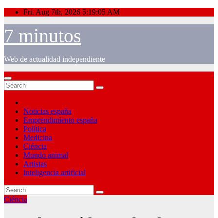
Skip
Fri. Aug 7th, 2026
5:19:06 AM
to
content
7 minutos
Web de actualidad independiente
Noticias españa
Emprendimiento españa
Política
Medicina
Ciéncia
Mundo animal
Artistas
Inteligencia artificial
Ciéncia