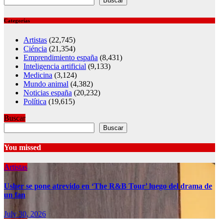
Buscar
Categorías
Artistas
(22,745)
Ciéncia
(21,354)
Emprendimiento españa
(8,431)
Inteligencia artificial
(9,133)
Medicina
(3,124)
Mundo animal
(4,382)
Noticias españa
(20,232)
Política
(19,615)
Buscar
Buscar
You missed
Artistas
Usher se pone atrevido en ‘The R&B Tour’ luego del drama de
un fan
July 30, 2026