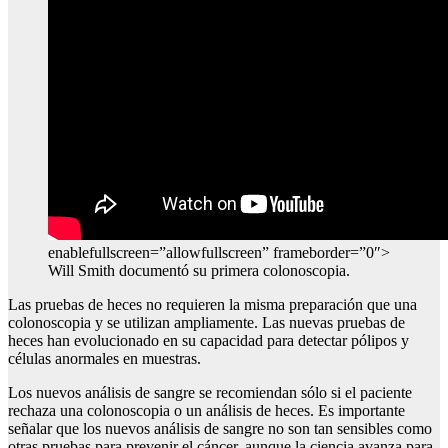
enablefullscreen=”allowfullscreen” frameborder=”0″>
Will Smith documentó su primera colonoscopia.
Las pruebas de heces no requieren la misma preparación que una
colonoscopia y se utilizan ampliamente. Las nuevas pruebas de
heces han evolucionado en su capacidad para detectar pólipos y
células anormales en muestras.
Los nuevos análisis de sangre se recomiendan sólo si el paciente
rechaza una colonoscopia o un análisis de heces. Es importante
señalar que los nuevos análisis de sangre no son tan sensibles como
otras pruebas para prevenir el cáncer, aunque la ciencia avanza para