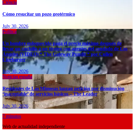
Ciéncia
Cómo resucitar un pozo geotérmico
July 30, 2026
Política
Un hombre enloquecido paga el precio máximo después de
llevar un cuchillo a un tiroteo con agentes del condado de Los
Ángeles (VIDEO) * The Gateway Pundit * por Cullen
Linebarger
July 30, 2026
Noticias españa
Residentes de Las Mimosas lanzan petición por disminución
‘inaceptable’ de servicios básicos – The Leader
July 30, 2026
7 minutos
Web de actualidad independiente