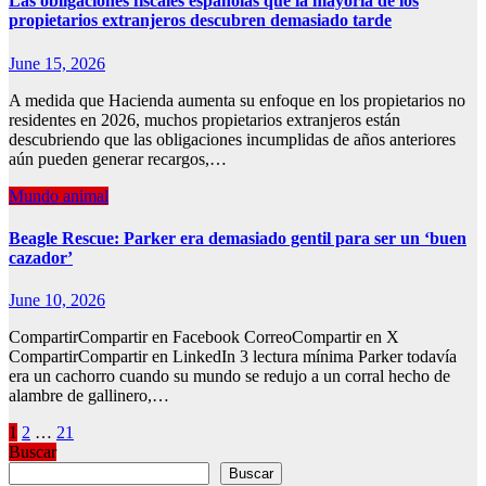
Las obligaciones fiscales españolas que la mayoría de los
propietarios extranjeros descubren demasiado tarde
June 15, 2026
A medida que Hacienda aumenta su enfoque en los propietarios no
residentes en 2026, muchos propietarios extranjeros están
descubriendo que las obligaciones incumplidas de años anteriores
aún pueden generar recargos,…
Mundo animal
Beagle Rescue: Parker era demasiado gentil para ser un ‘buen
cazador’
June 10, 2026
CompartirCompartir en Facebook CorreoCompartir en X
CompartirCompartir en LinkedIn 3 lectura mínima Parker todavía
era un cachorro cuando su mundo se redujo a un corral hecho de
alambre de gallinero,…
Posts
1
2
…
21
Buscar
pagination
Buscar