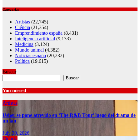
Categorías
Artistas
(22,745)
Ciéncia
(21,354)
Emprendimiento españa
(8,431)
Inteligencia artificial
(9,133)
Medicina
(3,124)
Mundo animal
(4,382)
Noticias españa
(20,232)
Política
(19,615)
Buscar
Buscar
You missed
Artistas
Usher se pone atrevido en ‘The R&B Tour’ luego del drama de
un fan
July 30, 2026
Ciéncia