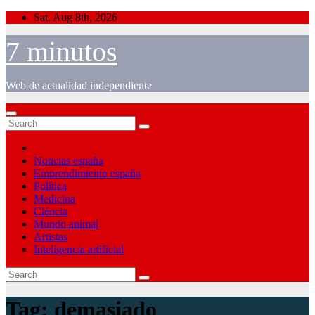
Skip
Sat. Aug 8th, 2026
to
content
7 minutos
Web de actualidad independiente
Noticias españa
Emprendimiento españa
Política
Medicina
Ciéncia
Mundo animal
Artistas
Inteligencia artificial
Tag:
demasiado