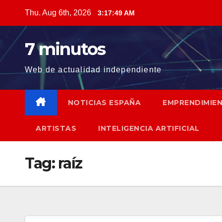
Skip
Thu. Aug 6th, 2026
3:17:50 AM
to
content
7 minutos
Web de actualidad independiente
NOTICIAS ESPAÑA
EMPRENDIMIE
ARTISTAS
INTELIGENCIA ARTIFICIAL
Tag:
raíz