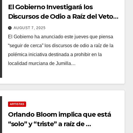
El Gobierno Investigará los
Discursos de Odio a Raíz del Veto
del Pp y Vox A Las Celebraciones
AUGUST 7, 2025
Islámicas en Jumilla
El Gobierno ha anunciado este jueves que piensa
“seguir de cerca” los discursos de odio a raíz de la
polémica iniciativa destinada a prohibir en la
localidad murciana de Jumilla…
ARTISTAS
Orlando Bloom implica que está
“solo” y “triste” a raíz de …