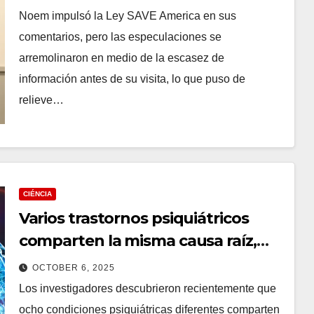
las acciones sin precedentes de los
Noem impulsó la Ley SAVE America en sus
federales
comentarios, pero las especulaciones se
arremolinaron en medio de la escasez de
información antes de su visita, lo que puso de
relieve…
CIÉNCIA
Varios trastornos psiquiátricos
comparten la misma causa raíz,
muestra el estudio: Sciencealert
OCTOBER 6, 2025
Los investigadores descubrieron recientemente que
ocho condiciones psiquiátricas diferentes comparten