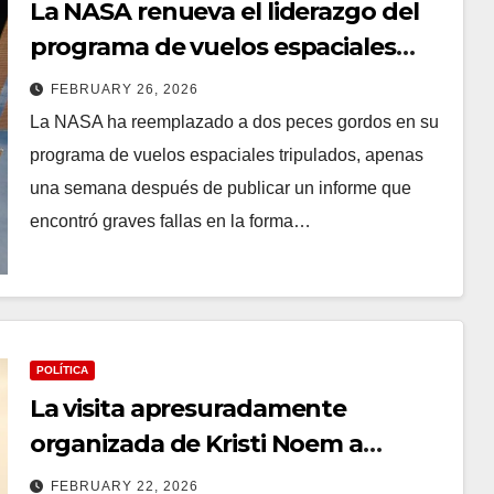
La NASA renueva el liderazgo del
programa de vuelos espaciales
tripulados a raíz del informe crítico
FEBRUARY 26, 2026
de Starliner
La NASA ha reemplazado a dos peces gordos en su
programa de vuelos espaciales tripulados, apenas
una semana después de publicar un informe que
encontró graves fallas en la forma…
POLÍTICA
La visita apresuradamente
organizada de Kristi Noem a
Arizona aviva los rumores a raíz de
FEBRUARY 22, 2026