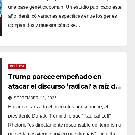
una base genética común. Un estudio publicado este
año identificó variantes específicas entre los genes
compartidos y muestra cómo se…
POLÍTICA
Trump parece empeñado en
atacar el discurso ‘radical’ a raíz del
asesinato de Kirk
SEPTEMBER 13, 2025
En video Lanzado el miércoles por la noche, el
presidente Donald Trump dijo que “Radical Left”
Rhetoric “es directamente responsable del terrorismo
que estamos viendo hoy en nuestro país”, incluida…